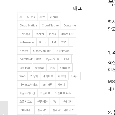
목
태그
AI
AIOps
APM
cloud
백서
Cloud Native
CloudNative
Container
담고
DevOps
Docker
jboss
JBoss EAP
Kubernetes
linux
LLM
MSA
Native
Observability
OPENMARU
1.
OPENMARU APM
OpenShift
RAG
혁신
Red Hat
redhat
RHEL
tomcat
민첩
WAS
가상화
네이티브
레드햇
리눅스
MS
마이크로서비스
모니터링
세미나
제
애플리케이션
오픈마루
오픈마루 APM
오픈시프트
인공지능
주간
컨테이너
데이터의 연결이 AI의
쿠버네티스
클라우드
클라우드 네이티브
2.
미래다: GraphRAG