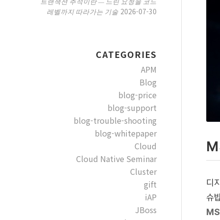
트랜잭션 추적이란 — 느린 요청을 코드
2026-07-30
레벨까지 따라가는 기술
CATEGORIES
APM
Blog
blog-price
blog-support
blog-trouble-shooting
blog-whitepaper
M
Cloud
Cloud Native Seminar
Cluster
디지
gift
iAP
슈밥
JBoss
MS