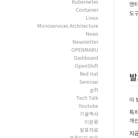
Kubernetes
엔터
Container
도
Linux
Microservices Architecture
News
Newsletter
OPENMARU
Dashboard
OpenShift
Red Hat
발
Seminar
gift
Tech Talk
이
Youtube
특히
기술백서
개선
미분류
발표자료
지금
분류되지 않음