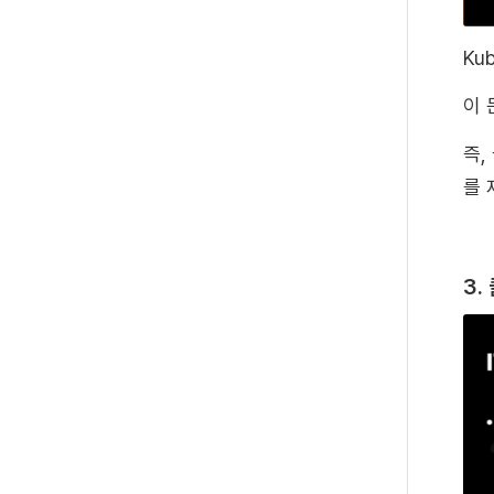
Ku
이
즉,
를
3.