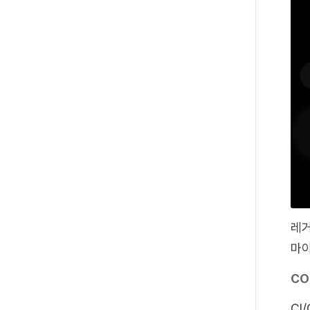
레거
마
CO
CI