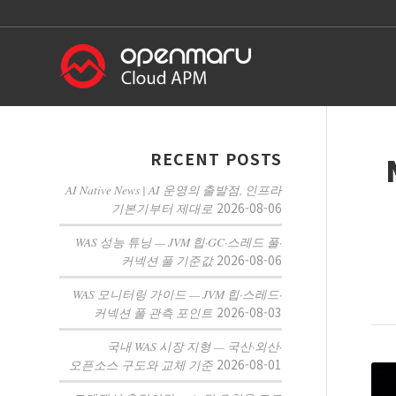
RECENT POSTS
AI Native News | AI 운영의 출발점, 인프라
2026-08-06
기본기부터 제대로
WAS 성능 튜닝 — JVM 힙·GC·스레드 풀·
2026-08-06
커넥션 풀 기준값
WAS 모니터링 가이드 — JVM 힙·스레드·
2026-08-03
커넥션 풀 관측 포인트
국내 WAS 시장 지형 — 국산·외산·
2026-08-01
오픈소스 구도와 교체 기준