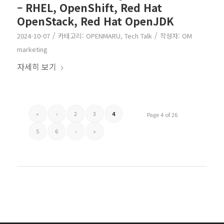
– RHEL, OpenShift, Red Hat
OpenStack, Red Hat OpenJDK
/
/
2024-10-07
카테고리:
OPENMARU
,
Tech Talk
작성자:
OM
marketing
자세히 보기
«
‹
2
3
4
Page 4 of 26
5
6
›
»