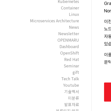
Kubernetes
Gr
Container
No
Linux
Microservices Architecture
이전
News
노드
Newsletter
자동
OPENMARU
있습
Dashboard
OpenShift
이를
Red Hat
문턱
Seminar
gift
Tech Talk
Youtube
기술백서
미분류
발표자료
분류되지 않음