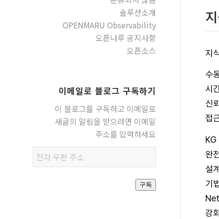
솔루션소개
지
OPENMARU Observability
오픈나루 공지사항
오픈소스
지식
수동
시간
이메일로 블로그 구독하기
신뢰
이 블로그를 구독하고 이메일로
접근
새글의 알림을 받으려면 이메일
주소를 입력하세요
KG
전자
완전
우편
설계
주소
기법
구독
Ne
강화