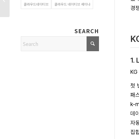
클라우드네이티브
클라우드 네이티브 세미나
VM은 그대로? 네이티브...
경쟁
SEARCH
K
1
KG
첫 
패스
k-
데이
자동
집합