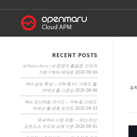
RECENT POSTS
AI Native News | AI 운영의 출발점, 인프라
2026-08-06
기본기부터 제대로
WAS 성능 튜닝 — JVM 힙·GC·스레드 풀·
수작
2026-08-06
커넥션 풀 기준값
WAS 모니터링 가이드 — JVM 힙·스레드·
2026-08-03
커넥션 풀 관측 포인트
국내 WAS 시장 지형 — 국산·외산·
2026-08-01
오픈소스 구도와 교체 기준