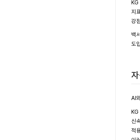
KG
지표
강점
백서
도입
자
AI
KG
신속
적용
이러