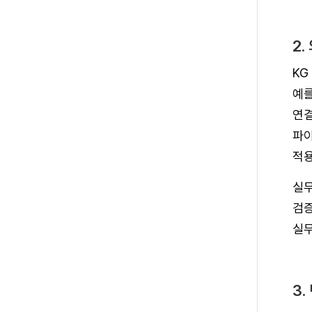
2
KG
예를
연결
파이
적용
실무
검증
실무
3