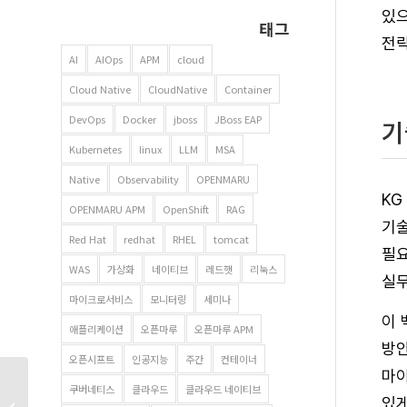
있으
태그
전략
AI
AIOps
APM
cloud
Cloud Native
CloudNative
Container
DevOps
Docker
jboss
JBoss EAP
기
Kubernetes
linux
LLM
MSA
Native
Observability
OPENMARU
KG
OPENMARU APM
OpenShift
RAG
기술
Red Hat
redhat
RHEL
tomcat
필요
WAS
가상화
네이티브
레드햇
리눅스
실무
마이크로서비스
모니터링
세미나
이 
애플리케이션
오픈마루
오픈마루 APM
방안
오픈시프트
인공지능
주간
컨테이너
마이
AI Native News |
쿠버네티스
클라우드
클라우드 네이티브
있게
클라우드 전환했는데