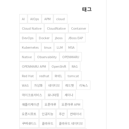
태그
AI
AIOps
APM
cloud
Cloud Native
CloudNative
Container
DevOps
Docker
jboss
JBoss EAP
Kubernetes
linux
LLM
MSA
Native
Observability
OPENMARU
OPENMARU APM
OpenShift
RAG
Red Hat
redhat
RHEL
tomcat
WAS
가상화
네이티브
레드햇
리눅스
마이크로서비스
모니터링
세미나
애플리케이션
오픈마루
오픈마루 APM
오픈시프트
인공지능
주간
컨테이너
쿠버네티스
클라우드
클라우드 네이티브