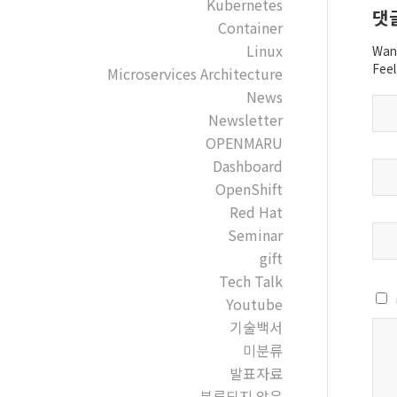
Kubernetes
댓
Container
Linux
Want
Feel
Microservices Architecture
News
Newsletter
OPENMARU
Dashboard
OpenShift
Red Hat
Seminar
gift
Tech Talk
Youtube
기술백서
미분류
발표자료
분류되지 않음