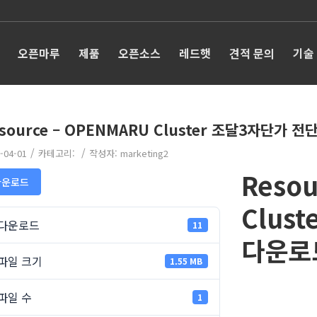
오픈마루
제품
오픈소스
레드햇
견적 문의
기술
source – OPENMARU Cluster 조달3자단가 
/
/
-04-01
카테고리:
작성자:
marketing2
Resou
다운로드
Clus
다운로드
11
다운로
파일 크기
1.55 MB
파일 수
1