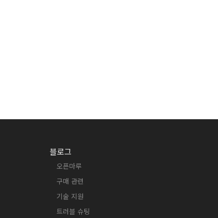
블로그
오픈마루
구매 관련
기술 지원
트러블 슈팅