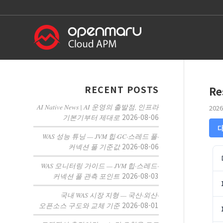
RECENT POSTS
Re
AI Native News | AI 운영의 출발점, 인프라
2026
2026-08-06
기본기부터 제대로
WAS 성능 튜닝 — JVM 힙·GC·스레드 풀·
2026-08-06
커넥션 풀 기준값
WAS 모니터링 가이드 — JVM 힙·스레드·
2026-08-03
커넥션 풀 관측 포인트
국내 WAS 시장 지형 — 국산·외산·
2026-08-01
오픈소스 구도와 교체 기준