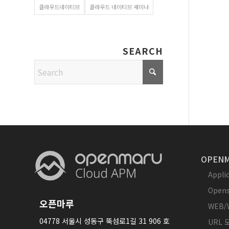
클라우드네이티브
클라우드 네이티브 세미나
SEARCH
OPENM
Appl
Opens
오픈마루
WEB/
04778 서울시 성동구 뚝섬로1길 31 906 호
URL