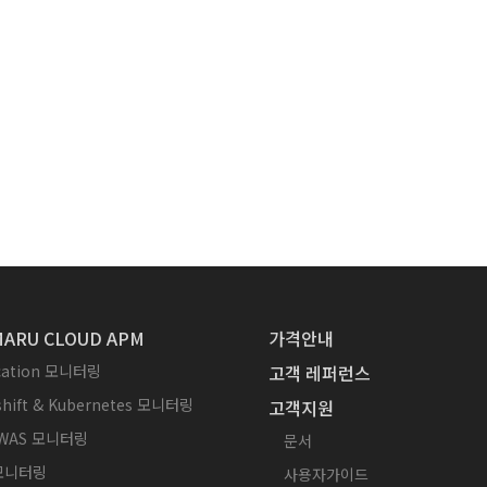
ARU CLOUD APM
가격안내
ication 모니터링
고객 레퍼런스
hift & Kubernetes 모니터링
고객지원
WAS 모니터링
문서
 모니터링
사용자가이드