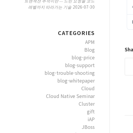
트랜잭션 추적이란 — 느린 요청을 코드
2026-07-30
레벨까지 따라가는 기술
CATEGORIES
APM
Sha
Blog
blog-price
blog-support
blog-trouble-shooting
blog-whitepaper
Cloud
Cloud Native Seminar
Cluster
gift
iAP
JBoss