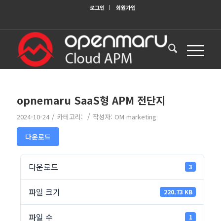
로그인
회원가입
opnemaru SaaS형 APM 전단지
/
/
2024-10-24
카테고리:
작성자:
OM marketing
다운로드
다운로드
3
파일 크기
220.73 KB
파일 수
1