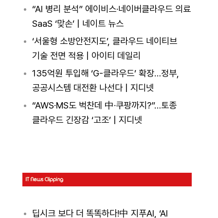
“AI 병리 분석” 에이비스·네이버클라우드 의료
SaaS ‘맞손’ | 네이트 뉴스
‘서울형 소방안전지도’, 클라우드 네이티브
기술 전면 적용 | 아이티 데일리
135억원 투입해 ‘G-클라우드’ 확장…정부,
공공시스템 대전환 나선다 | 지디넷
“AWS·MS도 벅찬데 中·쿠팡까지?”…토종
클라우드 긴장감 ‘고조’ | 지디넷
딥시크 보다 더 똑똑하다!中 지푸AI, ‘AI