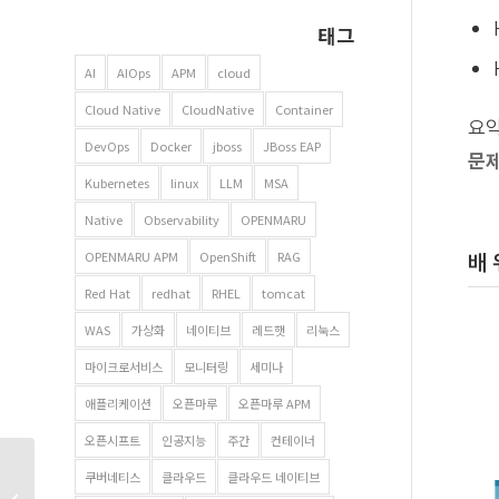
태그
AI
AIOps
APM
cloud
Cloud Native
CloudNative
Container
요약
DevOps
Docker
jboss
JBoss EAP
문
Kubernetes
linux
LLM
MSA
Native
Observability
OPENMARU
OPENMARU APM
OpenShift
RAG
배 
Red Hat
redhat
RHEL
tomcat
WAS
가상화
네이티브
레드햇
리눅스
마이크로서비스
모니터링
세미나
애플리케이션
오픈마루
오픈마루 APM
오픈시프트
인공지능
주간
컨테이너
오픈마루 뉴스레터 19호 |
쿠버네티스
클라우드
클라우드 네이티브
브로드컴의 VMware