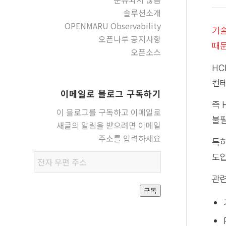
솔루션소개
OPENMARU Observability
기술
오픈나루 공지사항
때문
오픈소스
HC
컨테
이메일로 블로그 구독하기
즉 
이 블로그를 구독하고 이메일로
불필
새글의 알림을 받으려면 이메일
주소를 입력하세요
특히
도입
전자
우편
관련
주소
구독