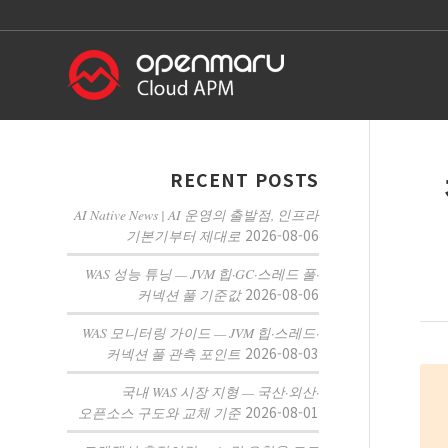
RECENT POSTS
AI Native News | AI 운영의 출발점, 인프라
2026-08-06
기본기부터 제대로
WAS 성능 튜닝 — JVM 힙·GC·스레드 풀·
2026-08-06
커넥션 풀 기준값
WAS 모니터링 가이드 — JVM 힙·스레드·
2026-08-03
커넥션 풀 관측 포인트
국내 WAS 시장 지형 — 국산·외산·
2026-08-01
오픈소스 구도와 교체 기준