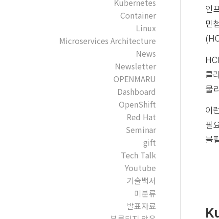
Kubernetes
인프
Container
민첩
Linux
(H
Microservices Architecture
News
HC
Newsletter
클라
OPENMARU
물리
Dashboard
OpenShift
이런
Red Hat
필요
Seminar
불필
gift
Tech Talk
Youtube
기술백서
미분류
발표자료
K
분류되지 않음