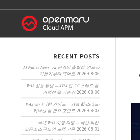
RECENT POSTS
AI Native News | AI 운영의 출발점, 인프라
2026-08-06
기본기부터 제대로
WAS 성능 튜닝 — JVM 힙·GC·스레드 풀·
2026-08-06
커넥션 풀 기준값
WAS 모니터링 가이드 — JVM 힙·스레드·
2026-08-03
커넥션 풀 관측 포인트
국내 WAS 시장 지형 — 국산·외산·
2026-08-01
오픈소스 구도와 교체 기준