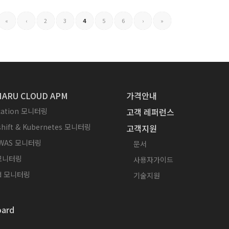
«
‹
2
3
4
5
6
›
»
ARU CLOUD APM
가격안내
ication 모니터링
고객 레퍼런스
hift & Kubernetes 모니터링
고객지원
WAS 모니터링
문서
 모니터링
사용자가이드
id 모니터링
기술지원
ard