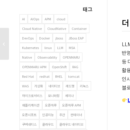
태그
AI
AIOps
APM
cloud
더
Cloud Native
CloudNative
Container
DevOps
Docker
jboss
JBoss EAP
ADR, 아키텍처 의사결정
LL
기록 이란?
Kubernetes
linux
LLM
MSA
반영
Native
Observability
OPENMARU
등 
OPENMARU APM
OpenShift
RAG
활용
Red Hat
redhat
RHEL
tomcat
인사
WAS
가상화
네이티브
레드햇
리눅스
블로
마이크로서비스
모니터링
세미나
애플리케이션
오픈마루
오픈마루 APM
오픈시프트
인공지능
주간
컨테이너
쿠버네티스
클라우드
클라우드 네이티브