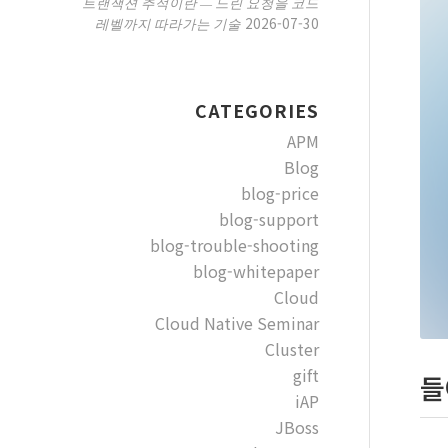
트랜잭션 추적이란 — 느린 요청을 코드
2026-07-30
레벨까지 따라가는 기술
CATEGORIES
APM
Blog
blog-price
blog-support
blog-trouble-shooting
blog-whitepaper
Cloud
Cloud Native Seminar
Cluster
gift
들
iAP
JBoss