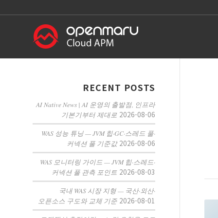
RECENT POSTS
AI Native News | AI 운영의 출발점, 인프라
2026-08-06
기본기부터 제대로
WAS 성능 튜닝 — JVM 힙·GC·스레드 풀·
2026-08-06
커넥션 풀 기준값
WAS 모니터링 가이드 — JVM 힙·스레드·
2026-08-03
커넥션 풀 관측 포인트
국내 WAS 시장 지형 — 국산·외산·
2026-08-01
오픈소스 구도와 교체 기준