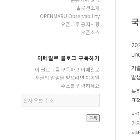
솔루션소개
OPENMARU Observability
국
오픈나루 공지사항
오픈소스
20
Li
이메일로 블로그 구독하기
기술
이 블로그를 구독하고 이메일로
새글의 알림을 받으려면 이메일
발생
주소를 입력하세요
특히
전자
표적
우편
주소
사이
구독
가지
서버