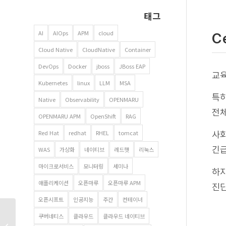
태그
AI
AIOps
APM
cloud
C
Cloud Native
CloudNative
Container
DevOps
Docker
jboss
JBoss EAP
교육
Kubernetes
linux
LLM
MSA
특히
Native
Observability
OPENMARU
전체
OPENMARU APM
OpenShift
RAG
Red Hat
redhat
RHEL
tomcat
사회
긴급
WAS
가상화
네이티브
레드햇
리눅스
마이크로서비스
모니터링
세미나
하지
애플리케이션
오픈마루
오픈마루 APM
진단
오픈시프트
인공지능
주간
컨테이너
고객 사례 | OPENMARU
쿠버네티스
클라우드
클라우드 네이티브
APM을 통해 EBS 온라인