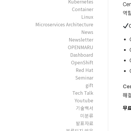
Kubernetes
Ce
Container
역할
Linux
Microservices Architecture
News
Newsletter
OPENMARU
Dashboard
OpenShift
Red Hat
Seminar
gift
Ce
Tech Talk
해결
Youtube
기술백서
무료
미분류
발표자료
분류되지 않음