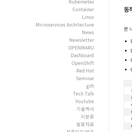
Kubernetes
동
Container
Linux
Microservices Architecture
본 
News
Newsletter
OPENMARU
Dashboard
OpenShift
Red Hat
Seminar
gift
Tech Talk
Youtube
기술백서
미분류
발표자료
분류되지 않음