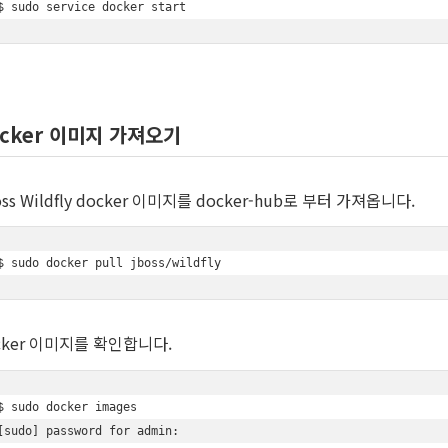
$ sudo service docker start
cker 이미지 가져오기
ss Wildfly docker 이미지를 docker-hub로 부터 가져옵니다.
$ sudo docker pull jboss/wildfly
cker 이미지를 확인합니다.
$ sudo docker images

[sudo] password for admin: 
