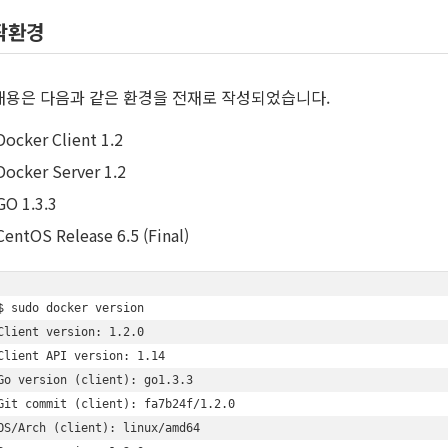
작환경
내용은 다음과 같은 환경을 전재로 작성되었습니다.
Docker Client 1.2
Docker Server 1.2
GO 1.3.3
CentOS Release 6.5 (Final)
$ sudo docker version

Client version: 1.2.0

Client API version: 1.14

Go version (client): go1.3.3

Git commit (client): fa7b24f/1.2.0

OS/Arch (client): linux/amd64
