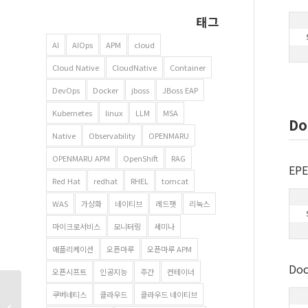
태그
AI
AIOps
APM
cloud
Cloud Native
CloudNative
Container
DevOps
Docker
jboss
JBoss EAP
Kubernetes
linux
LLM
MSA
Do
Native
Observability
OPENMARU
OPENMARU APM
OpenShift
RAG
EP
Red Hat
redhat
RHEL
tomcat
WAS
가상화
네이티브
레드햇
리눅스
마이크로서비스
모니터링
세미나
애플리케이션
오픈마루
오픈마루 APM
Do
오픈시프트
인공지능
주간
컨테이너
OpenStack 에서
쿠버네티스
클라우드
클라우드 네이티브
Docker 와 KVM 중 어떤