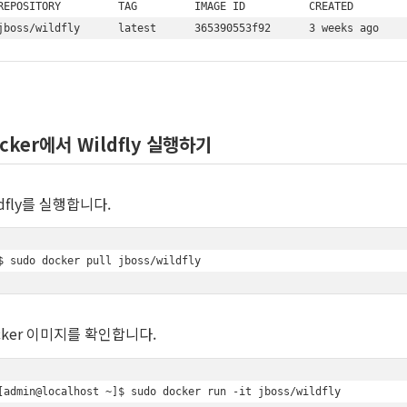
REPOSITORY         TAG         IMAGE ID          CREATED         
jboss/wildfly      latest      365390553f92      3 weeks ago    
cker에서 Wildfly 실행하기
ldfly를 실행합니다.
$ sudo docker pull jboss/wildfly
cker 이미지를 확인합니다.
[admin@localhost ~]$ sudo docker run -it jboss/wildfly
