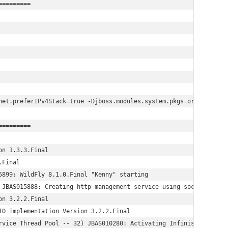
========

net.preferIPv4Stack=true -Djboss.modules.system.pkgs=org.jboss.by
========

n 1.3.3.Final

Final

899: WildFly 8.1.0.Final "Kenny" starting

 JBAS015888: Creating http management service using socket-bindin
n 3.2.2.Final

O Implementation Version 3.2.2.Final

rvice Thread Pool -- 32) JBAS010280: Activating Infinispan subsys