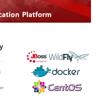
y
드
er