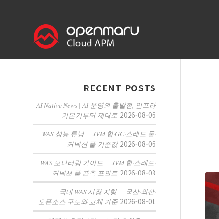
RECENT POSTS
AI Native News | AI 운영의 출발점, 인프라
2026-08-06
기본기부터 제대로
WAS 성능 튜닝 — JVM 힙·GC·스레드 풀·
2026-08-06
커넥션 풀 기준값
WAS 모니터링 가이드 — JVM 힙·스레드·
2026-08-03
커넥션 풀 관측 포인트
국내 WAS 시장 지형 — 국산·외산·
2026-08-01
오픈소스 구도와 교체 기준