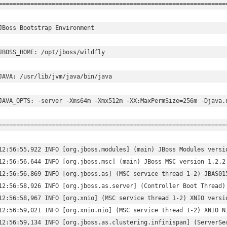
=================================================================
JBoss Bootstrap Environment

JBOSS_HOME: /opt/jboss/wildfly

JAVA: /usr/lib/jvm/java/bin/java

JAVA_OPTS: -server -Xms64m -Xmx512m -XX:MaxPermSize=256m -Djava.
=================================================================
12:56:55,922 INFO [org.jboss.modules] (main) JBoss Modules versio
12:56:56,644 INFO [org.jboss.msc] (main) JBoss MSC version 1.2.2.
12:56:56,869 INFO [org.jboss.as] (MSC service thread 1-2) JBAS015
12:56:58,926 INFO [org.jboss.as.server] (Controller Boot Thread)
12:56:58,967 INFO [org.xnio] (MSC service thread 1-2) XNIO versio
12:56:59,021 INFO [org.xnio.nio] (MSC service thread 1-2) XNIO NI
12:56:59,134 INFO [org.jboss.as.clustering.infinispan] (ServerSe