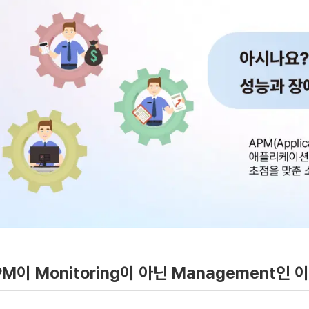
PM이 Monitoring이 아닌 Management인