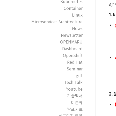
Kubernetes
AP
Container
Linux
1.
Microservices Architecture
News
Newsletter
OPENMARU
Dashboard
OpenShift
Red Hat
Seminar
gift
Tech Talk
Youtube
2.
기술백서
미분류
발표자료
분류되지 않음