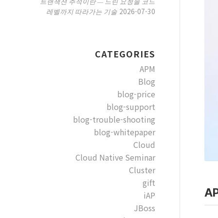
트랜잭션 추적이란 — 느린 요청을 코드
2026-07-30
레벨까지 따라가는 기술
CATEGORIES
APM
Blog
blog-price
blog-support
blog-trouble-shooting
blog-whitepaper
Cloud
Cloud Native Seminar
Cluster
gift
A
iAP
JBoss