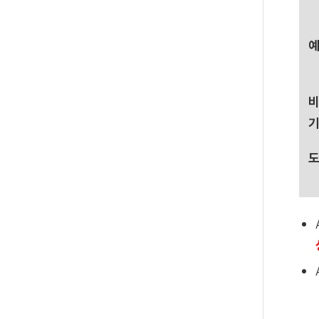
예
비
도