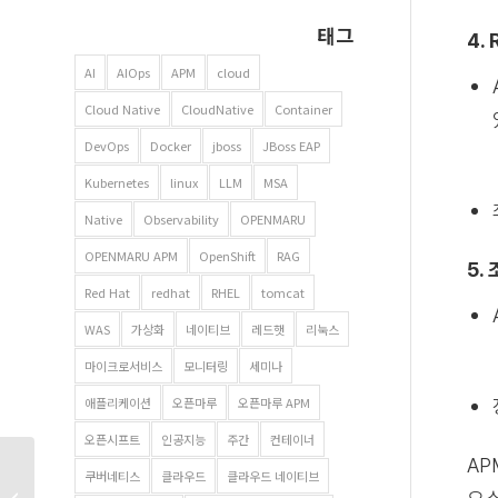
태그
4.
AI
AIOps
APM
cloud
Cloud Native
CloudNative
Container
DevOps
Docker
jboss
JBoss EAP
Kubernetes
linux
LLM
MSA
Native
Observability
OPENMARU
OPENMARU APM
OpenShift
RAG
5.
Red Hat
redhat
RHEL
tomcat
WAS
가상화
네이티브
레드햇
리눅스
마이크로서비스
모니터링
세미나
애플리케이션
오픈마루
오픈마루 APM
오픈시프트
인공지능
주간
컨테이너
AP
쿠버네티스
클라우드
클라우드 네이티브
차세대 나라장터 시범