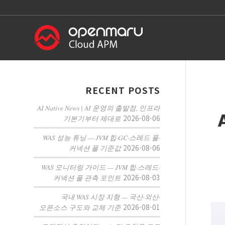
RECENT POSTS
AI Native News | AI 운영의 출발점, 인프라
2026-08-06
기본기부터 제대로
WAS 성능 튜닝 — JVM 힙·GC·스레드 풀·
2026-08-06
커넥션 풀 기준값
WAS 모니터링 가이드 — JVM 힙·스레드·
2026-08-03
커넥션 풀 관측 포인트
국내 WAS 시장 지형 — 국산·외산·
2026-08-01
오픈소스 구도와 교체 기준