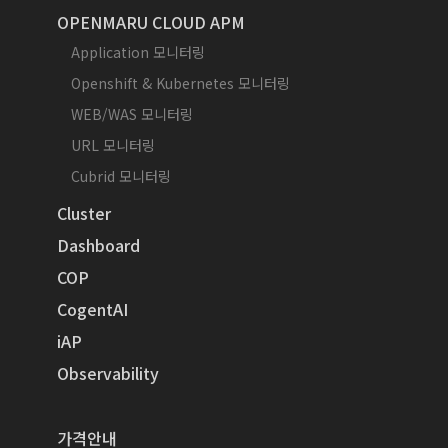
OPENMARU CLOUD APM
Application 모니터링
Openshift & Kubernetes 모니터링
WEB/WAS 모니터링
URL 모니터링
Cubrid 모니터링
Cluster
Dashboard
COP
CogentAI
iAP
Observability
가격안내