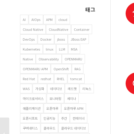
태그
AI
AIOps
APM
cloud
Cloud Native
CloudNative
Container
DevOps
Docker
jboss
JBoss EAP
Kubernetes
linux
LLM
MSA
Native
Observability
OPENMARU
OPENMARU APM
OpenShift
RAG
Red Hat
redhat
RHEL
tomcat
WAS
가상화
네이티브
레드햇
리눅스
마이크로서비스
모니터링
세미나
애플리케이션
오픈마루
오픈마루 APM
오픈시프트
인공지능
주간
컨테이너
쿠버네티스
클라우드
클라우드 네이티브
쿠버네티스 1.2 부터 도커