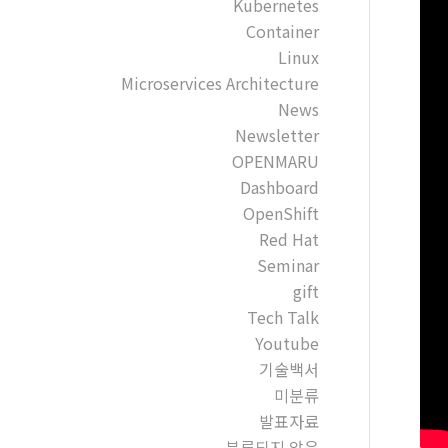
Kubernetes
Container
Linux
Microservices Architecture
News
Newsletter
OPENMARU
Dashboard
OpenShift
Red Hat
Seminar
gift
Tech Talk
Youtube
기술백서
미분류
발표자료
분류되지 않음