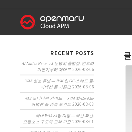
RECENT POSTS
클
AI Native News | AI 운영의 출발점, 인프라
2026-08-06
기본기부터 제대로
WAS 성능 튜닝 — JVM 힙·GC·스레드 풀·
2026-08-06
커넥션 풀 기준값
WAS 모니터링 가이드 — JVM 힙·스레드·
2026-08-03
커넥션 풀 관측 포인트
국내 WAS 시장 지형 — 국산·외산·
2026-08-01
오픈소스 구도와 교체 기준