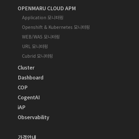
OPENMARU CLOUD APM
Application 모니터링
Openshift & Kubernetes 모니터링
WEB/WAS 모니터링
URL 모니터링
Cubrid 모니터링
Cluster
Dashboard
COP
CogentAI
iAP
Observability
가격안내