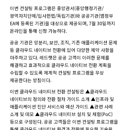
이번 컨설팅 프로그램은 중앙관서
(
중앙행정기관
/
광역자치단체
/
입사헌법
/
독립기관
)
와 공공기관
(
범정부
EA
에 등록된 기관
)
을 대상으로 제공되며
, 7
월
30
일까지
온라인을 통해 신청 가능하다
.
공공 기관은 망분리
,
보안
,
조직
,
기존 애플리케이션 문제
등 클라우드 네이티브 전환에 있어 다양한 제약 사항을
마주하고 있다
.
레드햇은 공공 고객이 이러한 문제를
해결하고 효과적으로 클라우드 네이티브 전환 계획을
수립할 수 있도록 체계적 컨설팅 프로그램을 무상
제공한다는 방침이다
.
이번 클라우드 네이티브 전환 컨설팅은
▲
클라우드
네이티브의 정의와 전환 절차 가이드 소개
▲
인프라 및
애플리케이션 진단 서비스와 예산 가이드
▲
관련 사례
소개 및 데모
▲
클라우드 네이티브 설치 및 체험
(PoC)
등으로 구성된다
.
공공 고객들은 이번 컨설팅 프로그램을
통해 클라우드 네이티브 환경과 전환에 필요한 기술을