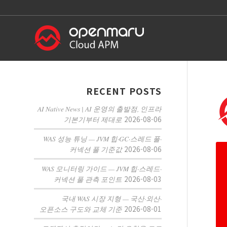
RECENT POSTS
AI Native News | AI 운영의 출발점, 인프라
2026-08-06
기본기부터 제대로
WAS 성능 튜닝 — JVM 힙·GC·스레드 풀·
2026-08-06
커넥션 풀 기준값
WAS 모니터링 가이드 — JVM 힙·스레드·
2026-08-03
커넥션 풀 관측 포인트
국내 WAS 시장 지형 — 국산·외산·
2026-08-01
오픈소스 구도와 교체 기준