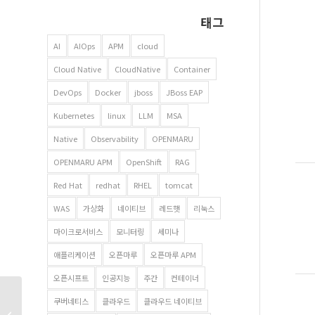
태그
AI
AIOps
APM
cloud
Cloud Native
CloudNative
Container
DevOps
Docker
jboss
JBoss EAP
Kubernetes
linux
LLM
MSA
Native
Observability
OPENMARU
OPENMARU APM
OpenShift
RAG
Red Hat
redhat
RHEL
tomcat
WAS
가상화
네이티브
레드햇
리눅스
마이크로서비스
모니터링
세미나
애플리케이션
오픈마루
오픈마루 APM
오픈시프트
인공지능
주간
컨테이너
클라우드 네이티브 –
쿠버네티스
클라우드
클라우드 네이티브
그것을 알려드립니다 –