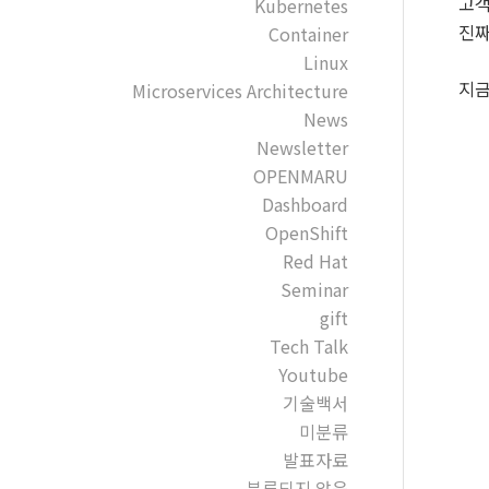
고객
Kubernetes
진짜
Container
Linux
지금
Microservices Architecture
News
Newsletter
OPENMARU
Dashboard
OpenShift
Red Hat
Seminar
gift
Tech Talk
Youtube
기술백서
미분류
발표자료
분류되지 않음