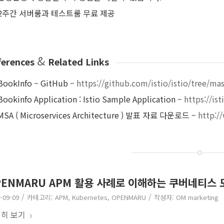
2주간 서버룸과 테스트룸 무료 제공
&
ferences
Related Links
BookInfo – GitHub –
https://github.com/istio/istio/tree/m
Bookinfo Application : Istio Sample Application –
https://is
MSA ( Microservices Architecture ) 발표 자료 다운로드 –
http:/
PENMARU APM 활용 사례로 이해하는 쿠버네티스
/
/
-09-09
카테고리:
APM
,
Kubernetes
,
OPENMARU
작성자:
OM marketing
히 보기