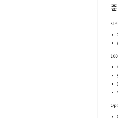
준
세계
10
Op