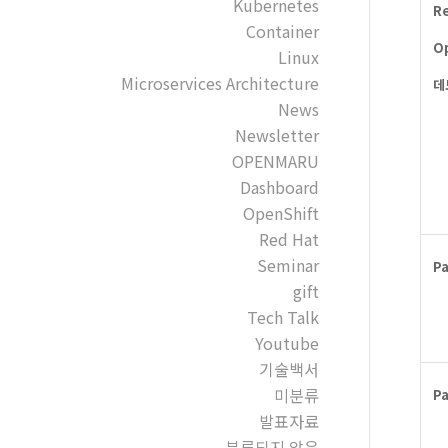
Kubernetes
R
Container
O
Linux
Microservices Architecture
데
News
Newsletter
OPENMARU
Dashboard
OpenShift
Red Hat
Seminar
P
gift
Tech Talk
Youtube
기술백서
미분류
P
발표자료
분류되지 않음