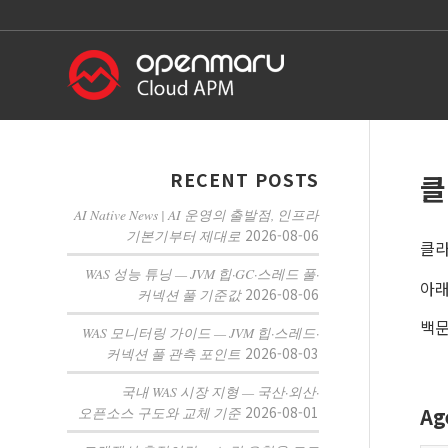
RECENT POSTS
클
AI Native News | AI 운영의 출발점, 인프라
2026-08-06
기본기부터 제대로
클라
WAS 성능 튜닝 — JVM 힙·GC·스레드 풀·
아래
2026-08-06
커넥션 풀 기준값
백문
WAS 모니터링 가이드 — JVM 힙·스레드·
2026-08-03
커넥션 풀 관측 포인트
국내 WAS 시장 지형 — 국산·외산·
Ag
2026-08-01
오픈소스 구도와 교체 기준