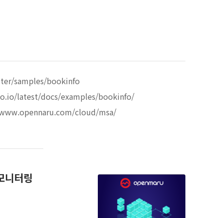
aster/samples/bookinfo
tio.io/latest/docs/examples/bookinfo/
/www.opennaru.com/cloud/msa/
 모니터링