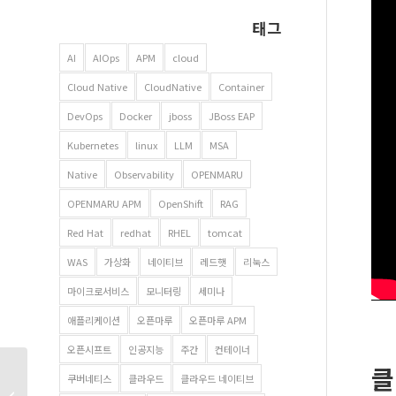
태그
AI
AIOps
APM
cloud
Cloud Native
CloudNative
Container
DevOps
Docker
jboss
JBoss EAP
Kubernetes
linux
LLM
MSA
Native
Observability
OPENMARU
OPENMARU APM
OpenShift
RAG
Red Hat
redhat
RHEL
tomcat
WAS
가상화
네이티브
레드햇
리눅스
마이크로서비스
모니터링
세미나
애플리케이션
오픈마루
오픈마루 APM
오픈시프트
인공지능
주간
컨테이너
클
쿠버네티스 :
쿠버네티스
클라우드
클라우드 네이티브
마이크로서비스 아키텍처