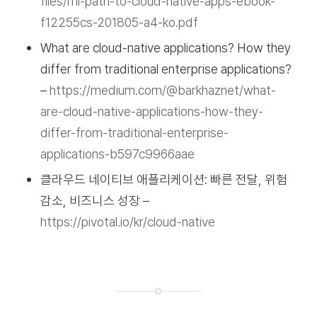
files/mi-path-to-cloud-native-apps-ebook-
f12255cs-201805-a4-ko.pdf
What are cloud-native applications? How they
differ from traditional enterprise applications?
–
https://medium.com/@barkhaznet/what-
are-cloud-native-applications-how-they-
differ-from-traditional-enterprise-
applications-b597c9966aae
클라우드 네이티브 애플리케이션: 빠른 전달, 위험
감소, 비즈니스 성장 –
https://pivotal.io/kr/cloud-native