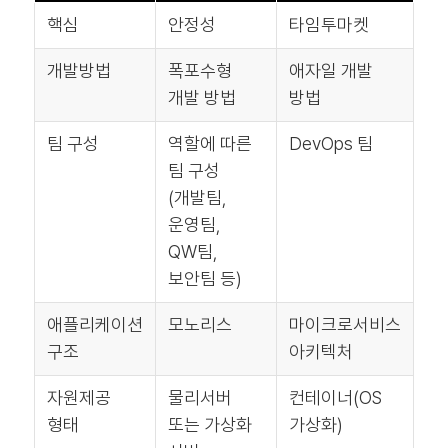
핵심
안정성
타임투마켓
개발방법
폭포수형
애자일 개발
개발 방법
방법
팀 구성
역할에 따른
DevOps 팀
팀 구성
(개발팀,
운영팀,
QW팀,
보안팀 등)
애플리케이션
모노리스
마이크로서비스
구조
아키텍처
자원제공
물리서버
컨테이너(OS
형태
또는 가상화
가상화)