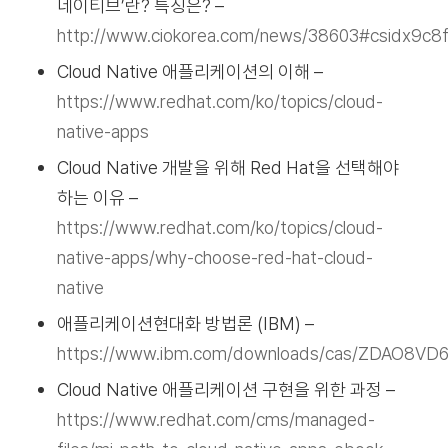
네이티브’란? 특징은? –
http://www.ciokorea.com/news/38603#csidx9
Cloud Native 애플리케이션의 이해 –
https://www.redhat.com/ko/topics/cloud-
native-apps
Cloud Native 개발을 위해 Red Hat을 선택해야
하는 이유 –
https://www.redhat.com/ko/topics/cloud-
native-apps/why-choose-red-hat-cloud-
native
애플리케이션현대화 방법론 (IBM) –
https://www.ibm.com/downloads/cas/ZDAO8VD
Cloud Native 애플리케이션 구현을 위한 과정 –
https://www.redhat.com/cms/managed-