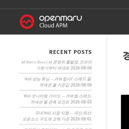
RECENT POSTS
경
AI Native News | AI 운영의 출발점, 인프라
2026-08-06
기본기부터 제대로
WAS 성능 튜닝 — JVM 힙·GC·스레드 풀·
2026-08-06
커넥션 풀 기준값
WAS 모니터링 가이드 — JVM 힙·스레드·
2026-08-03
커넥션 풀 관측 포인트
국내 WAS 시장 지형 — 국산·외산·
2026-08-01
오픈소스 구도와 교체 기준