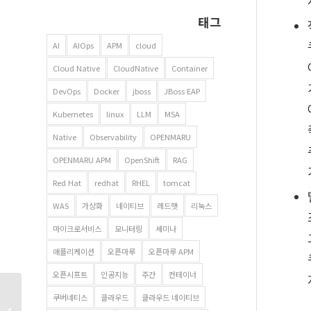
태그
AI
AIOps
APM
cloud
Cloud Native
CloudNative
Container
DevOps
Docker
jboss
JBoss EAP
Kubernetes
linux
LLM
MSA
Native
Observability
OPENMARU
OPENMARU APM
OpenShift
RAG
Red Hat
redhat
RHEL
tomcat
WAS
가상화
네이티브
레드햇
리눅스
마이크로서비스
모니터링
세미나
애플리케이션
오픈마루
오픈마루 APM
오픈시프트
인공지능
주간
컨테이너
Red Hat Enterprise
쿠버네티스
클라우드
클라우드 네이티브
Linux 9.4 출시: 주요 기능