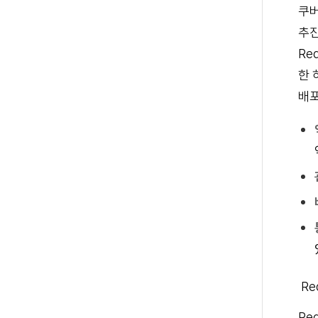
쿠버
추진
Re
한 
배포
Re
Re