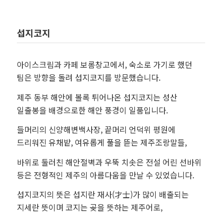
섭지코지
아이스크림과 카페 보롬창고에서, 숙소로 가기로 했던
팀은 방향을 돌려 섭지코지를 방문했습니다.
제주 동부 해안에 볼록 튀어나온 섭지코지는 성산
일출봉을 배경으로한 해안 풍경이 일품입니다.
들머리의 신양해변백사장, 끝머리 언덕위 평원에
드리워진 유채밭, 여유롭게 풀을 뜯는 제주조랑말들,
바위로 둘러친 해안절벽과 우뚝 치솟은 전설 어린 선바위
등은 전형적인 제주의 아름다움을 만날 수 있었습니다.
섭지코지의 뜻은 섭지란 재사(才士)가 많이 배출되는
지세란 뜻이며 코지는 곶을 뜻하는 제주어로,