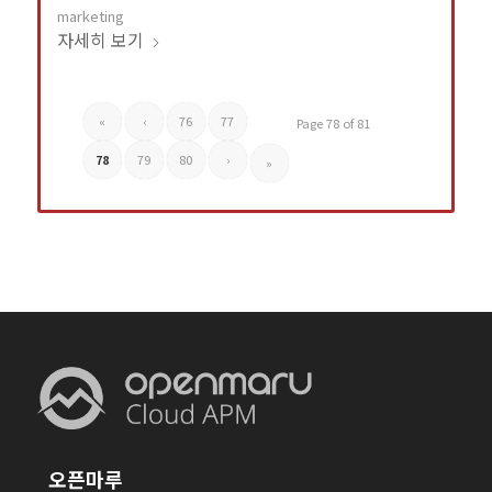
marketing
자세히 보기
«
‹
76
77
Page 78 of 81
78
79
80
›
»
오픈마루