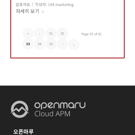
/
발표자료
작성자:
OM marketing
자세히 보기
«
‹
51
52
Page 53 of 81
53
54
55
›
»
오픈마루