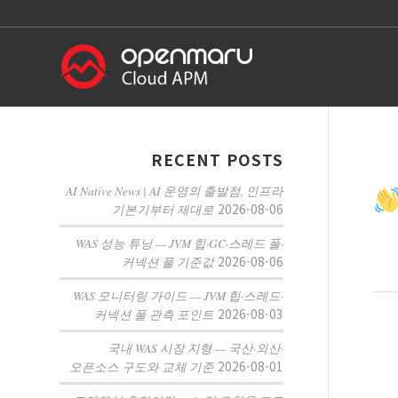
RECENT POSTS
AI Native News | AI 운영의 출발점, 인프라
2026-08-06
기본기부터 제대로
WAS 성능 튜닝 — JVM 힙·GC·스레드 풀·
2026-08-06
커넥션 풀 기준값
WAS 모니터링 가이드 — JVM 힙·스레드·
2026-08-03
커넥션 풀 관측 포인트
국내 WAS 시장 지형 — 국산·외산·
2026-08-01
오픈소스 구도와 교체 기준