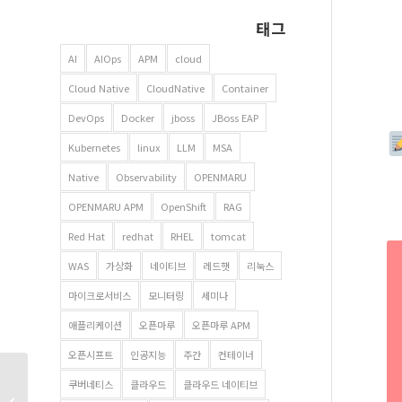
태그
AI
AIOps
APM
cloud
Cloud Native
CloudNative
Container
DevOps
Docker
jboss
JBoss EAP
Kubernetes
linux
LLM
MSA
Native
Observability
OPENMARU
OPENMARU APM
OpenShift
RAG
Red Hat
redhat
RHEL
tomcat
WAS
가상화
네이티브
레드햇
리눅스
마이크로서비스
모니터링
세미나
애플리케이션
오픈마루
오픈마루 APM
오픈시프트
인공지능
주간
컨테이너
PaaS-TA 종료와 K-
쿠버네티스
클라우드
클라우드 네이티브
PaaS의 부상: 민간