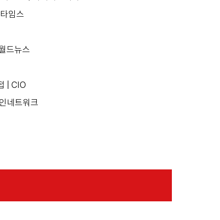
지털타임스
크월드뉴스
| CIO
라인네트워크