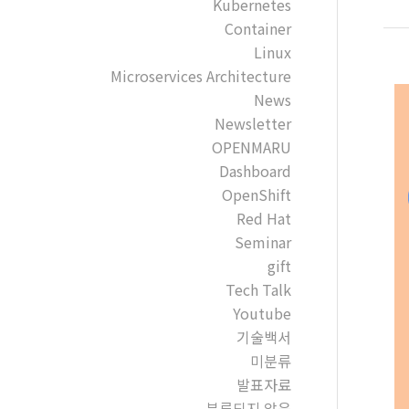
Kubernetes
Container
Linux
Microservices Architecture
News
Newsletter
OPENMARU
Dashboard
OpenShift
Red Hat
Seminar
gift
Tech Talk
Youtube
기술백서
미분류
발표자료
분류되지 않음