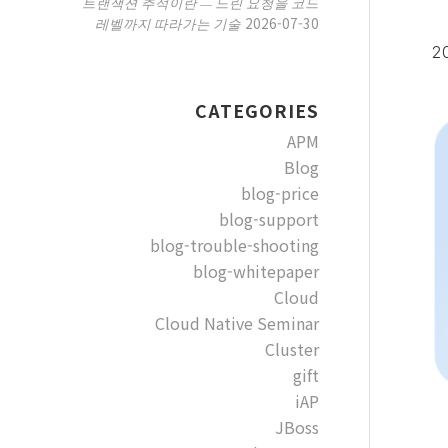
트랜잭션 추적이란 — 느린 요청을 코드
2026-07-30
레벨까지 따라가는 기술
20
CATEGORIES
APM
Blog
blog-price
blog-support
blog-trouble-shooting
blog-whitepaper
Cloud
Cloud Native Seminar
Cluster
gift
iAP
JBoss