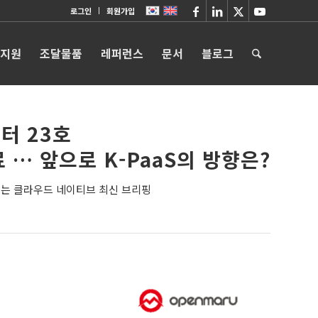
로그인
회원가입
 지원
조달물품
레퍼런스
문서
블로그
터 23호
료 … 앞으로 K-PaaS의 방향은?
는 클라우드 네이티브 최신 브리핑