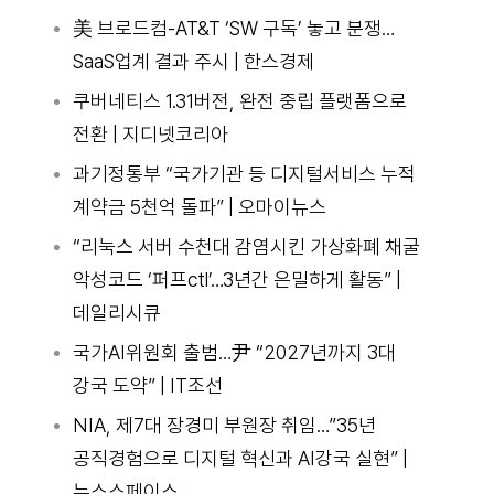
美 브로드컴-AT&T ‘SW 구독’ 놓고 분쟁…
SaaS업계 결과 주시 | 한스경제
쿠버네티스 1.31버전, 완전 중립 플랫폼으로
전환 | 지디넷코리아
과기정통부 “국가기관 등 디지털서비스 누적
계약금 5천억 돌파” | 오마이뉴스
“리눅스 서버 수천대 감염시킨 가상화폐 채굴
악성코드 ‘퍼프ctl’…3년간 은밀하게 활동” |
데일리시큐
국가AI위원회 출범…尹 “2027년까지 3대
강국 도약” | IT조선
NIA, 제7대 장경미 부원장 취임…”35년
공직경험으로 디지털 혁신과 AI강국 실현” |
뉴스스페이스