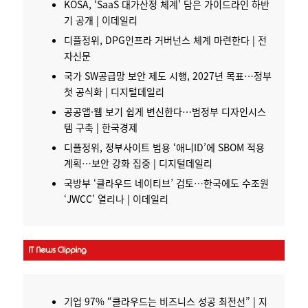
KOSA, ‘SaaS 대가산정 체계’ 담은 가이드라인 하반
기 공개 | 이데일리
디플정위, DPG인프라 거버넌스 체계 마련한다 | 전
자신문
국가 SW공급망 보안 제도 시행, 2027년 목표…정부
첫 공식화 | 디지털데일리
공공앱·웹 보기 쉽게 변신한다…범정부 디자인시스
템 구축 | 한국경제
디플정위,
정부
사이트 범용 ‘애니ID’에 SBOM 적용
계획…보안 강화 집중 |
디지털
데일리
국방부 ‘클라우드 네이티브’ 검토…한국에도 수조원
‘JWCC’ 열리나 | 이데일리
기업 97% “
클라우드
는 비즈니스 성공 최전선” | 지