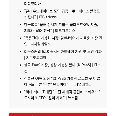
티티코리아
“
클라우드네이티브
도입 급증…쿠버네티스 활용도
커졌다” | ITBizNews
한국IDC “올해 전세계 퍼블릭 클라우드·SW 지출,
2193억달러 형성” | 테크월드뉴스
‘폭풍전야’ 가상화 시장, 탈VM웨어가 새로운 시장 견
인 | 디지털데일리
리눅스커널 6.10 출시…하드웨어 지원 및 보안 강화
| 지디넷코리아
한국 PaaS 시장, 성장 가능성 봤다 [K-PaaS] | IT조
선
김홍진 OPA 의장 “韓 PaaS 기술력 글로벌 못지 않
아…또 다른 ‘한류’ 만들어야” | 디지털데일리
“역대 최대 IT 대란”…전 세계적 혼란에 크라우드스
트라이크 CEO “깊이 사과” | 뉴스핌