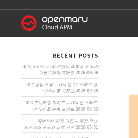
RECENT POSTS
AI Native News | AI 운영의 출발점, 인프라
2026-08-06
기본기부터 제대로
WAS 성능 튜닝 — JVM 힙·GC·스레드 풀·
2026-08-06
커넥션 풀 기준값
WAS 모니터링 가이드 — JVM 힙·스레드·
2026-08-03
커넥션 풀 관측 포인트
국내 WAS 시장 지형 — 국산·외산·
2026-08-01
오픈소스 구도와 교체 기준