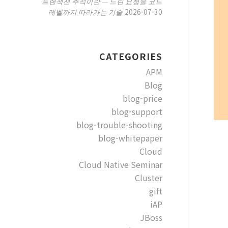
트랜잭션 추적이란 — 느린 요청을 코드
2026-07-30
레벨까지 따라가는 기술
CATEGORIES
APM
Blog
blog-price
blog-support
blog-trouble-shooting
blog-whitepaper
Cloud
Cloud Native Seminar
Cluster
gift
iAP
JBoss