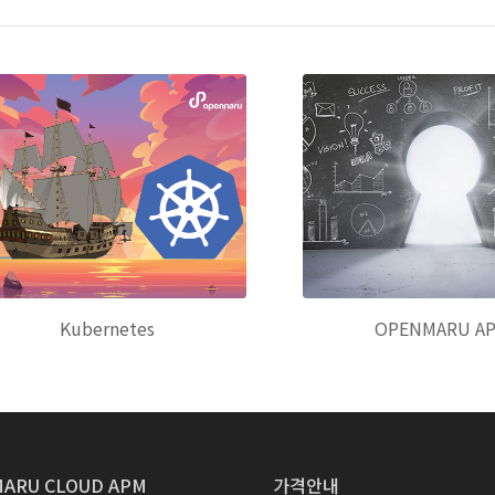
Kubernetes
OPENMARU A
ARU CLOUD APM
가격안내