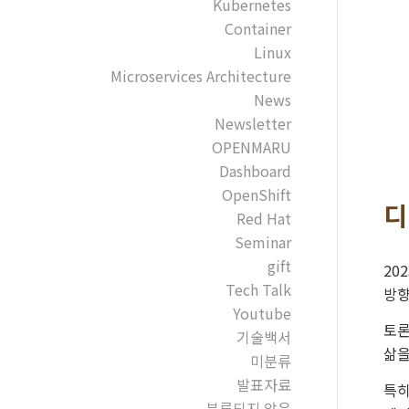
Kubernetes
Container
Linux
Microservices Architecture
News
Newsletter
OPENMARU
Dashboard
OpenShift
디
Red Hat
Seminar
gift
20
Tech Talk
방향
Youtube
토론
기술백서
삶을
미분류
발표자료
특히
분류되지 않음