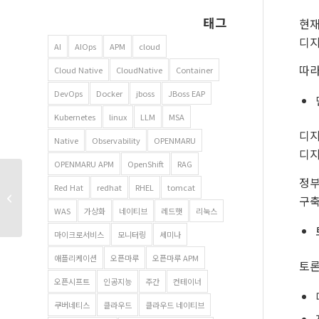
태그
현재
디지
AI
AIOps
APM
cloud
따라
Cloud Native
CloudNative
Container
DevOps
Docker
jboss
JBoss EAP
Kubernetes
linux
LLM
MSA
디지
Native
Observability
OPENMARU
디지
OPENMARU APM
OpenShift
RAG
정부
서울 광진 소재
Red Hat
redhat
RHEL
tomcat
공공기관에서 진행된
구축
WAS
가상화
네이티브
레드햇
리눅스
클라우드 네이티브...
마이크로서비스
모니터링
세미나
애플리케이션
오픈마루
오픈마루 APM
토론
오픈시프트
인공지능
주간
컨테이너
쿠버네티스
클라우드
클라우드 네이티브