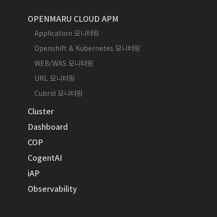
OPENMARU CLOUD APM
Application 모니터링
Openshift & Kubernetes 모니터링
WEB/WAS 모니터링
URL 모니터링
Cubrid 모니터링
Cluster
Dashboard
COP
CogentAI
iAP
Observability