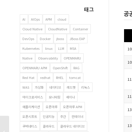
태그
공
AI
AIOps
APM
cloud
Cloud Native
CloudNative
Container
DevOps
Docker
jboss
JBoss EAP
10
Kubernetes
linux
LLM
MSA
Native
Observability
OPENMARU
10
OPENMARU APM
OpenShift
RAG
Red Hat
redhat
RHEL
tomcat
11
WAS
가상화
네이티브
레드햇
리눅스
11
마이크로서비스
모니터링
세미나
애플리케이션
오픈마루
오픈마루 APM
13
오픈시프트
인공지능
주간
컨테이너
13
쿠버네티스
클라우드
클라우드 네이티브
경력 영업 채용 – 유능한