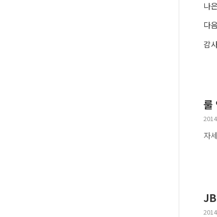
나은
다음
감사
룰 
2014
자세
JB
2014