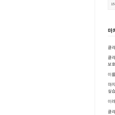
15
마
클라
클라
보호
이를
마지
싶습
이러
클라