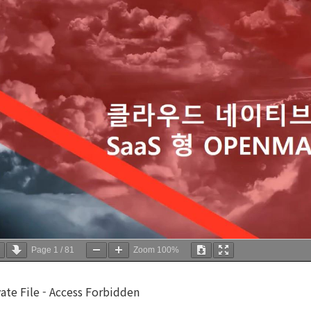
Page
1
/
81
Zoom
100%
vate File - Access Forbidden