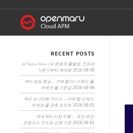
RECENT POSTS
AI Native News | AI 운영의 출발점, 인프라
2026-08-06
기본기부터 제대로
WAS 성능 튜닝 — JVM 힙·GC·스레드 풀·
2026-08-06
커넥션 풀 기준값
WAS 모니터링 가이드 — JVM 힙·스레드·
2026-08-03
커넥션 풀 관측 포인트
국내 WAS 시장 지형 — 국산·외산·
2026-08-01
오픈소스 구도와 교체 기준