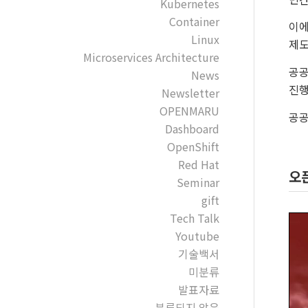
Kubernetes
Container
이에
Linux
제도
Microservices Architecture
공공
News
진행
Newsletter
OPENMARU
공공
Dashboard
OpenShift
Red Hat
오
Seminar
gift
Tech Talk
Youtube
기술백서
미분류
발표자료
분류되지 않음