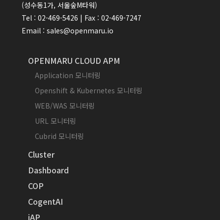
(성수동1가, 서울숲M타워)
Tel : 02-469-5426 | Fax : 02-469-7247
Email : sales@openmaru.io
OPENMARU CLOUD APM
Application 모니터링
Openshift & Kubernetes 모니터링
WEB/WAS 모니터링
URL 모니터링
Cubrid 모니터링
Cluster
Dashboard
COP
CogentAI
iAP