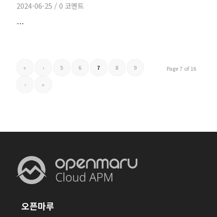
2024-06-25
/
0 코멘트
…
«
‹
5
6
7
8
9
Page 7 of 16
›
»
오픈마루