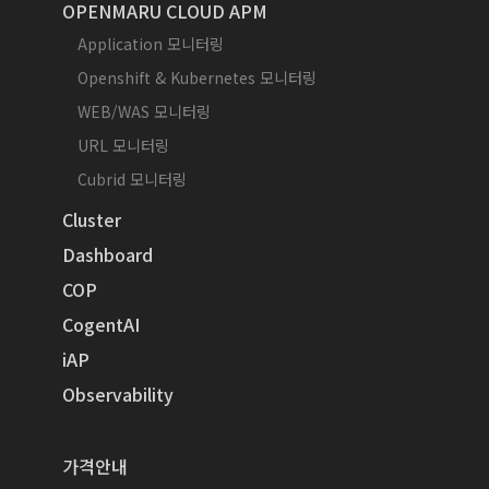
OPENMARU CLOUD APM
Application 모니터링
Openshift & Kubernetes 모니터링
WEB/WAS 모니터링
URL 모니터링
Cubrid 모니터링
Cluster
Dashboard
COP
CogentAI
iAP
Observability
가격안내