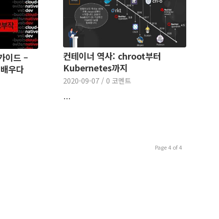
컨테이너 역사: chroot부터
 가이드 –
Kubernetes까지
 배우다
2020-09-07
/
0 코멘트
…
Page 4 of 4