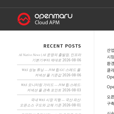
RECENT POSTS
산업
AI Native News | AI 운영의 출발점, 인프라
시장
2026-08-06
기본기부터 제대로
환경
클라
WAS 성능 튜닝 — JVM 힙·GC·스레드 풀·
2026-08-06
커넥션 풀 기준값
Op
WAS 모니터링 가이드 — JVM 힙·스레드·
Op
2026-08-03
커넥션 풀 관측 포인트
오픈
국내 WAS 시장 지형 — 국산·외산·
구축
2026-08-01
오픈소스 구도와 교체 기준
신속