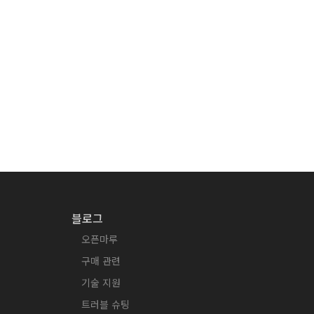
블로그
오픈마루
구매 관련
기술 지원
트러블 슈팅