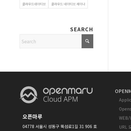
클라우드네이티브
클라우드 네이티브 세미나
SEARCH
OPENM
Appl
Opens
오픈마루
WEB/
04778 서울시 성동구 뚝섬로1길 31 906 호
URL