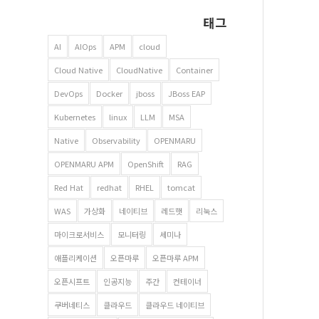
태그
AI
AIOps
APM
cloud
Cloud Native
CloudNative
Container
DevOps
Docker
jboss
JBoss EAP
Kubernetes
linux
LLM
MSA
Native
Observability
OPENMARU
OPENMARU APM
OpenShift
RAG
Red Hat
redhat
RHEL
tomcat
WAS
가상화
네이티브
레드햇
리눅스
마이크로서비스
모니터링
세미나
애플리케이션
오픈마루
오픈마루 APM
오픈시프트
인공지능
주간
컨테이너
쿠버네티스
클라우드
클라우드 네이티브