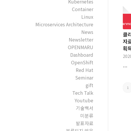
Kubernetes
Container
Linux
Microservices Architecture
News
클라
Newsletter
자료
OPENMARU
획
Dashboard
202
OpenShift
…
Red Hat
Seminar
gift
1
Tech Talk
Youtube
기술백서
미분류
발표자료
분류되지 않음