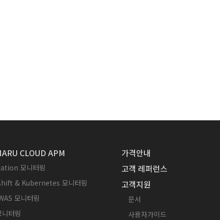
ARU CLOUD APM
가격안내
ication 모니터링
고객 레퍼런스
hift & Kubernetes 모니터링
고객지원
WAS 모니터링
문서
 모니터링
사용자가이드