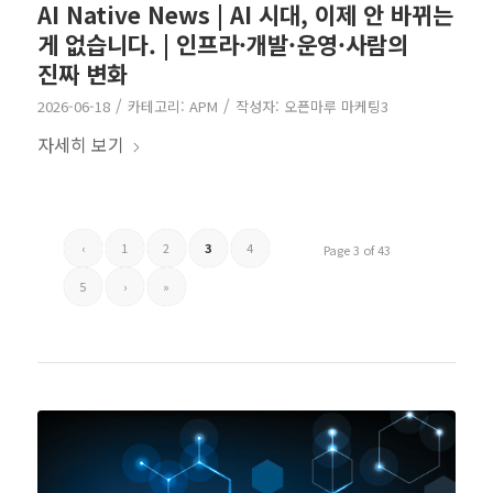
AI Native News | AI 시대, 이제 안 바뀌는
게 없습니다. | 인프라·개발·운영·사람의
진짜 변화
/
/
2026-06-18
카테고리:
APM
작성자:
오픈마루 마케팅3
자세히 보기
‹
1
2
3
4
Page 3 of 43
5
›
»