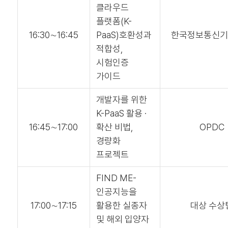
클라우드
플랫폼(K-
16:30∼16:45
PaaS)호환성과
한국정보통신
적합성,
시험인증
가이드
개발자를 위한
K-PaaS 활용 ·
16:45∼17:00
확산 비법,
OPDC
경량화
프로젝트
FIND ME-
인공지능을
17:00∼17:15
활용한 실종자
대상 수상
및 해외 입양자