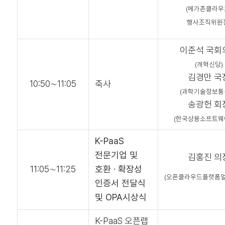
(메가존클라우
행사조직위원
이준석 국회
(개혁신당)
김경만 국
10:50∼11:05
축사
(과학기술정보통
송광헌 회
(한국상용소프트웨
K-PaaS
전문기업 및
김홍진 의
11:05∼11:25
호환 · 확장성
(오픈클라우드플랫폼
인증서 전달식
및 OPA시상식
K-PaaS 오픈랩