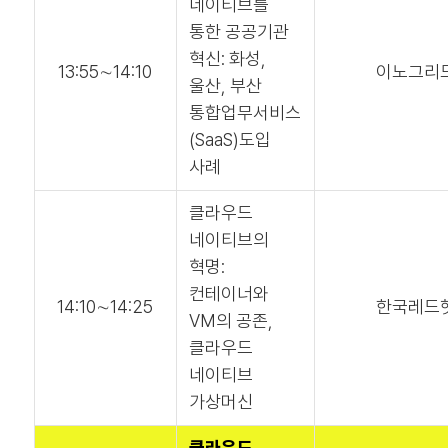
네이티브를
통한 공공기관
혁신: 화성,
13:55∼14:10
이노그리
울산, 부산
통합업무서비스
(SaaS)도입
사례
클라우드
네이티브의
혁명:
컨테이너와
14:10∼14:25
한국레드
VM의 공존,
클라우드
네이티브
가상머신
클라우드