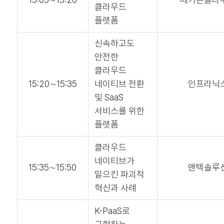
클라우드
플랫폼
신속하고도
안전한
클라우드
15:20∼15:35
네이티브 전환
인프라닉
및 SaaS
서비스를 위한
플랫폼
클라우드
네이티브가
15:35∼15:50
맨텍솔루
일으킨 파괴적
혁신과 사례
K-PaaS로