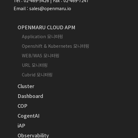
Tel : 02-469-5426 | Fax : 02-469-7247
Email : sales@openmaru.io
OPENMARU CLOUD APM
Application 모니터링
Openshift & Kubernetes 모니터링
WEB/WAS 모니터링
URL 모니터링
Cubrid 모니터링
Cluster
Dashboard
COP
CogentAI
iAP
Observability