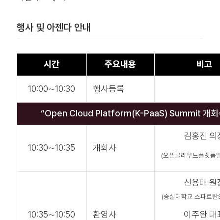
행사 및 아젠다 안내
시간
주요내용
비고
10:00∼10:30
행사등록
“Open Cloud Platform(K-PaaS) Summit 개
김홍진 의
10:30∼10:35
개회사
(오픈클라우드플랫폼
신용태 원
(숭실대학교 스파르탄
10:35∼10:50
환영사
이주완 대