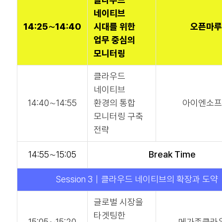
네이티브
14:25∼14:40
시대를 위한
오픈마
업무 중심의
모니터링
클라우드
네이티브
14:40∼14:55
환경의 통합
아이엔소
모니터링 구축
전략
14:55∼15:05
Break Time
Session 3｜클라우드 네이티브의 확장과 도약
글로벌 시장을
타겟팅한
15:05∼15:20
메가존클라