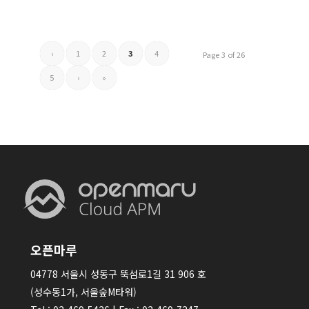
‹
1
2
3
4
Page 3 of 26
5
›
»
오픈마루
04778 서울시 성동구 뚝섬로1길 31 906 호
(성수동1가, 서울숲M타워)