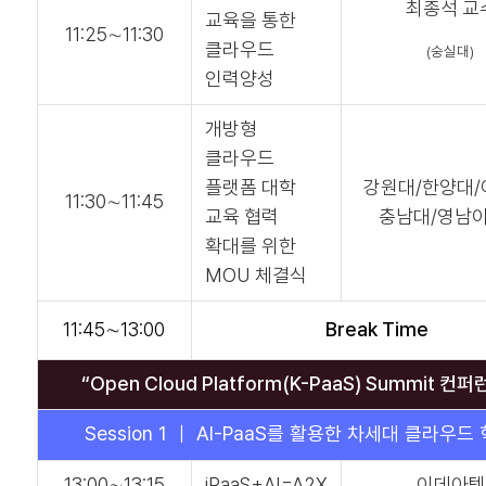
최종석 교
교육을 통한
11:25∼11:30
클라우드
(숭실대)
인력양성
개방형
클라우드
플랫폼 대학
강원대/한양대/
11:30∼11:45
교육 협력
충남대/영남
확대를 위한
MOU 체결식
11:45∼13:00
Break Time
“Open Cloud Platform(K-PaaS) Summit 컨퍼
Session 1 ｜ AI-PaaS를 활용한 차세대 클라우드
13:00∼13:15
iPaaS+AI=A2X
이데아