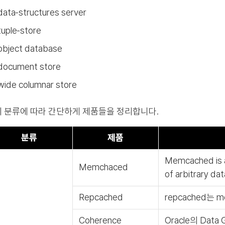
data‐structures server
tuple‐store
object database
document store
wide columnar store
 분류에 따라 간단하게 제품들을 정리합니다.
분류
제품
Memcached is a
Memchaced
of arbitrary dat
Repcached
repcached는
Coherence
Oracle의 Data 