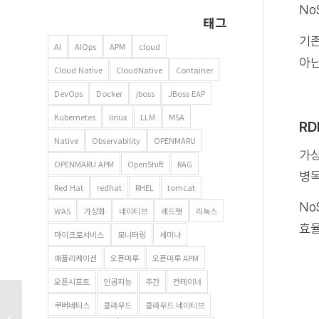
No
태그
기존
AI
AIOps
APM
cloud
아닌
Cloud Native
CloudNative
Container
DevOps
Docker
jboss
JBoss EAP
Kubernetes
linux
LLM
MSA
RD
Native
Observability
OPENMARU
가상
OPENMARU APM
OpenShift
RAG
병목
Red Hat
redhat
RHEL
tomcat
No
WAS
가상화
네이티브
레드햇
리눅스
효율
마이크로서비스
모니터링
세미나
애플리케이션
오픈마루
오픈마루 APM
오픈시프트
인공지능
주간
컨테이너
JBoss Data Grid
쿠버네티스
클라우드
클라우드 네이티브
PostgreSQL Cache