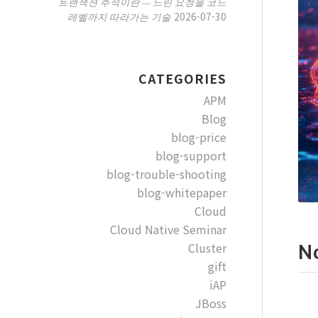
트랜잭션 추적이란 — 느린 요청을 코드
2026-07-30
레벨까지 따라가는 기술
CATEGORIES
APM
Blog
blog-price
blog-support
blog-trouble-shooting
blog-whitepaper
Cloud
Cloud Native Seminar
Cluster
N
gift
iAP
JBoss