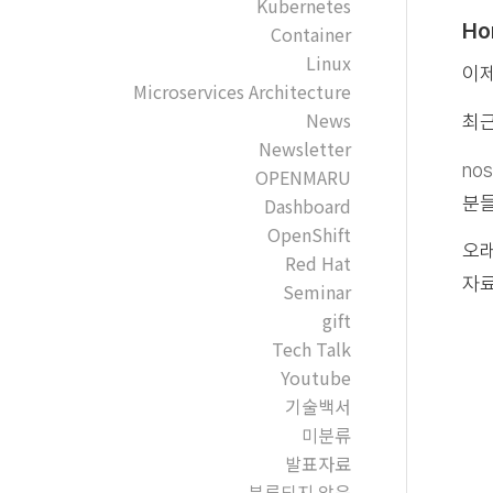
Kubernetes
Ho
Container
Linux
이제
Microservices Architecture
News
최근
Newsletter
nos
OPENMARU
분들
Dashboard
OpenShift
오래
Red Hat
자료
Seminar
gift
Tech Talk
Youtube
기술백서
미분류
발표자료
분류되지 않음