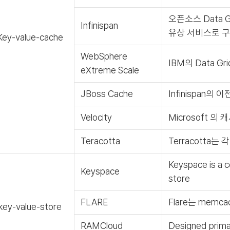
오픈소스 Data Gr
Infinispan
유상 서비스로 
Key-value-cache
WebSphere
IBM의 Data Gr
eXtreme Scale
JBoss Cache
Infinispan의
Velocity
Microsoft 의
Teracotta
Terracotta
Keyspace is a c
Keyspace
store
FLARE
Flare는 memc
key-value-store
RAMCloud
Designed primar