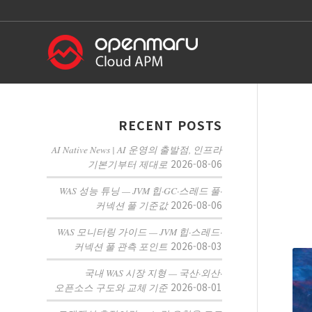
RECENT POSTS
AI Native News | AI 운영의 출발점, 인프라
2026-08-06
기본기부터 제대로
WAS 성능 튜닝 — JVM 힙·GC·스레드 풀·
2026-08-06
커넥션 풀 기준값
WAS 모니터링 가이드 — JVM 힙·스레드·
2026-08-03
커넥션 풀 관측 포인트
국내 WAS 시장 지형 — 국산·외산·
2026-08-01
오픈소스 구도와 교체 기준