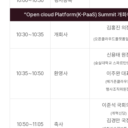
10:00∼10:30
행사등록
“Open cloud Platform(K-PaaS) Summit 개회
김홍진 의
10:30∼10:35
개회사
(오픈클라우드플랫폼
신용태 원
(숭실대학교 스파르탄
10:35∼10:50
환영사
이주완 대
(메가존클라우
행사조직위원
이준석 국회
(개혁신당)
김경만 국
10:50∼11:05
축사