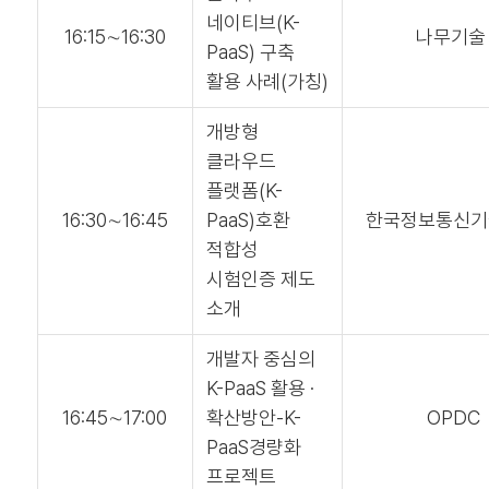
네이티브(K-
16:15∼16:30
나무기
PaaS) 구축
활용 사례(가칭)
개방형
클라우드
플랫폼(K-
16:30∼16:45
PaaS)호환
한국정보통신기
적합성
시험인증 제도
소개
개발자 중심의
K-PaaS 활용 ·
16:45∼17:00
확산방안-K-
OPDC
PaaS경량화
프로젝트