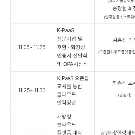
(과학기술정보통
송광헌 회
(한국상용소프트웨
K-PaaS
전문기업 및
김홍진 의
11:05∼11:25
호환 · 확장성
(오픈클라우드플랫폼
인증서 전달식
및 OPA시상식
K-PaaS 오픈랩
최종석 교
교육을 통한
11:25∼11:30
클라우드
(숭실대)
인력양성
개방형
클라우드
플랫폼 대학
강원대/한양대/