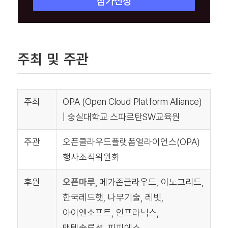
참가신청
주최 및 주관
주최
OPA (Open Cloud Platform Alliance)
| 숭실대학교 스파르탄SW교육원
주관
오픈클라우드플랫폼얼라이언스(OPA)
행사조직위원회
후원
오픈마루,
메가존클라우드, 이노그리드,
한국레드햇, 나무기술, 레빗,
아이엔소프트, 인프라닉스,
맨텍솔루션, 피피에스,