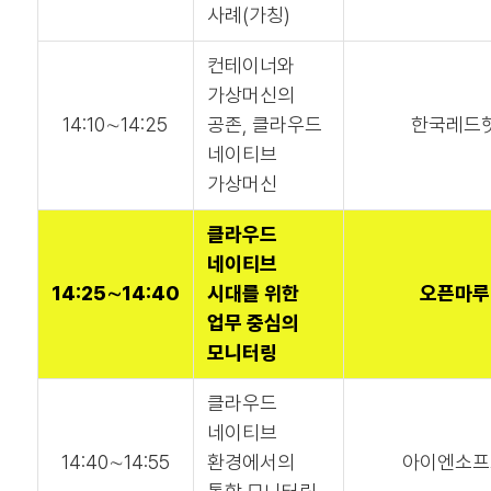
사례(가칭)
컨테이너와
가상머신의
14:10∼14:25
공존, 클라우드
한국레드
네이티브
가상머신
클라우드
네이티브
14:25∼14:40
시대를 위한
오픈마루
업무 중심의
모니터링
클라우드
네이티브
14:40∼14:55
환경에서의
아이엔소프