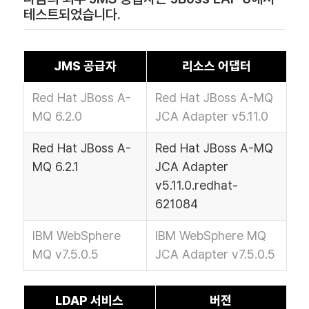
테스트되었습니다.
JMS 공급자
리소스 어댑터
Red Hat JBoss A-
Red Hat JBoss A-MQ
MQ 6.2.0
JCA Adapter v5.11.0
Red Hat JBoss A-
Red Hat JBoss A-MQ
MQ 6.2.1
JCA Adapter
v5.11.0.redhat-
621084
IBM WebSphere
IBM WebSphere MQ
MQ v7.5.0.5
JCA Adapter v7.5.0.5
LDAP 서비스
버전