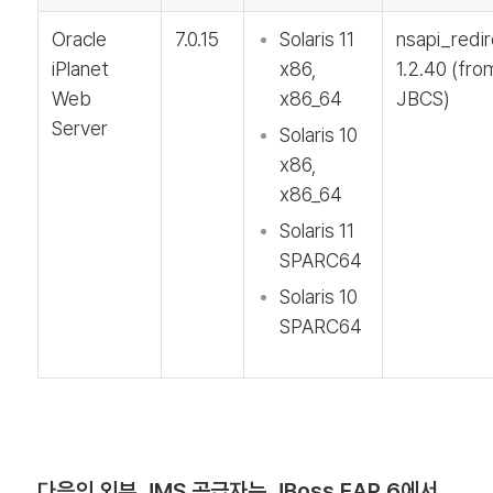
Oracle
7.0.15
Solaris 11
nsapi_redir
iPlanet
x86,
1.2.40 (fro
Web
x86_64
JBCS)
Server
Solaris 10
x86,
x86_64
Solaris 11
SPARC64
Solaris 10
SPARC64
다음의 외부 JMS 공급자는 JBoss EAP 6에서