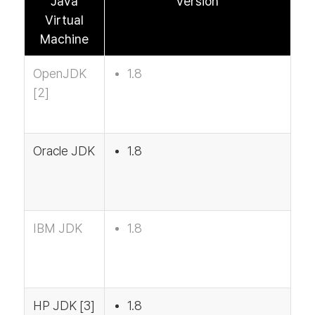
Java
Version
Virtual
Machine
OpenJDK
1.8
[2]
Oracle JDK
1.8
IBM JDK
1.8
HP JDK [3]
1.8