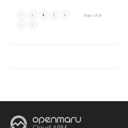
‹
1
2
3
4
Page 2 of 26
›
»