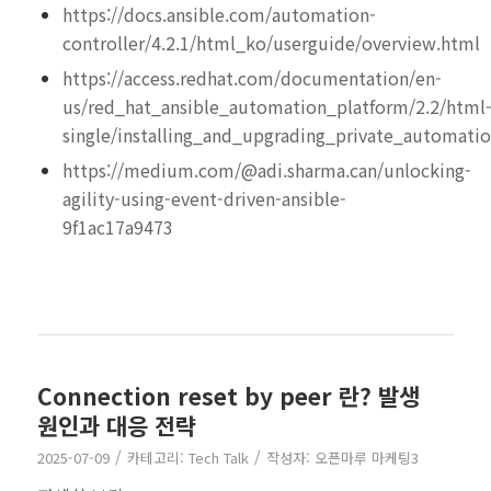
https://docs.ansible.com/automation-
controller/4.2.1/html_ko/userguide/overview.html
https://access.redhat.com/documentation/en-
us/red_hat_ansible_automation_platform/2.2/html
single/installing_and_upgrading_private_automati
https://medium.com/@adi.sharma.can/unlocking-
agility-using-event-driven-ansible-
9f1ac17a9473
Connection reset by peer 란? 발생
원인과 대응 전략
/
/
2025-07-09
카테고리:
Tech Talk
작성자:
오픈마루 마케팅3