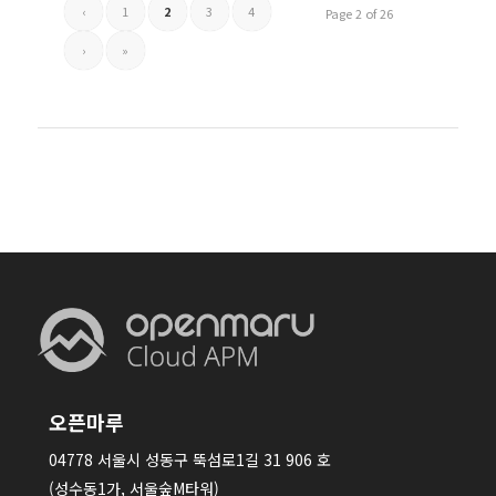
‹
1
2
3
4
Page 2 of 26
›
»
오픈마루
04778 서울시 성동구 뚝섬로1길 31 906 호
(성수동1가, 서울숲M타워)