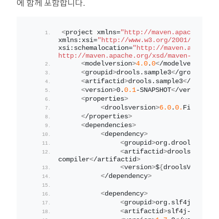
에 함께 포함합니다.
<
project xmlns=
"http://maven.apache.org/
xmlns:xsi=
"http://www.w3.org/2001/XMLSche
xsi:schemalocation=
"http://maven.apache.o
http://maven.apache.org/xsd/maven-4.0.0.x
<
modelversion
>
4.0
.
0
<
/modelversion
>
<
groupid
>
drools.
sample3
<
/groupid
>
<
artifactid
>
drools.
sample3
<
/artifac
<
version
>
0
.
0.1
-SNAPSHOT
<
/version
>
<
properties
>
<
droolsversion
>
6.0
.
0.
Final
<
/dr
<
/properties
>
<
dependencies
>
<
dependency
>
<
groupid
>
org.
drools
<
/grou
<
artifactid
>
drools-
compiler
<
/artifactid
>
<
version
>
$
{
droolsVersion
}
<
/dependency
>
<
dependency
>
<
groupid
>
org.
slf4j
<
/group
<
artifactid
>
slf4j-simple
<