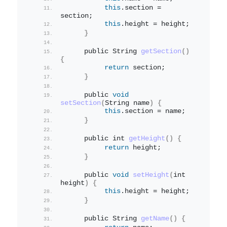
this
.
section
 = 
section;
this
.
height
 = height;
}
     public String 
getSection
()
{
return
 section;
}
     public 
void
setSection
(
String name
)
{
this
.
section
 = name;
}
     public int 
getHeight
()
{
return
 height;
}
     public 
void
setHeight
(
int 
height
)
{
this
.
height
 = height;
}
     public String 
getName
()
{