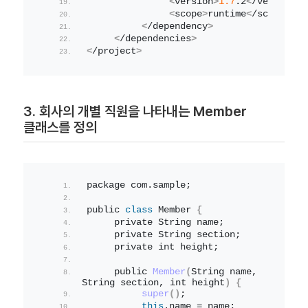
<
version
>
1.7
.
2
<
/version
>
<
scope
>
runtime
<
/scope
>
<
/dependency
>
<
/dependencies
>
<
/project
>
3. 회사의 개별 직원을 나타내는 Member
클래스를 정의
package com.
sample
;
public 
class
 Member 
{
     private String name;
     private String section;
     private int height;
     public 
Member
(
String name, 
String section, int height
)
{
super
()
;
this
.
name
 = name;