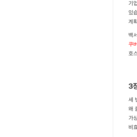
기업
있습
계획
백서
쿠버
호스
3
세 
왜 
가상
비효