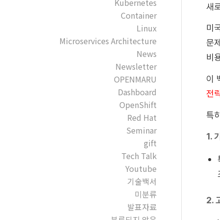
Kubernetes
새로
Container
Linux
미국
Microservices Architecture
문제
News
비용
Newsletter
OPENMARU
이 
Dashboard
전
OpenShift
특히
Red Hat
Seminar
1.
gift
Tech Talk
Youtube
기술백서
미분류
2.
발표자료
분류되지 않음