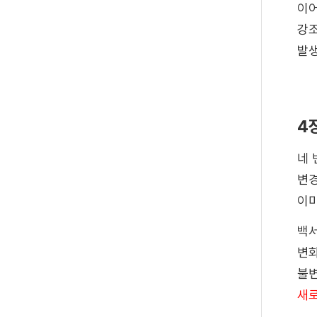
이어
강조
발생
4
네 
변경
이미
백서
변화
불변
새로