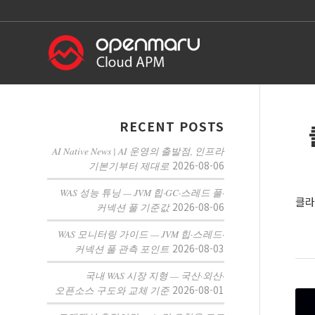
RECENT POSTS
AI Native News | AI 운영의 출발점, 인프라
2026-08-06
기본기부터 제대로
WAS 성능 튜닝 — JVM 힙·GC·스레드 풀·
클라
2026-08-06
커넥션 풀 기준값
WAS 모니터링 가이드 — JVM 힙·스레드·
2026-08-03
커넥션 풀 관측 포인트
국내 WAS 시장 지형 — 국산·외산·
2026-08-01
오픈소스 구도와 교체 기준