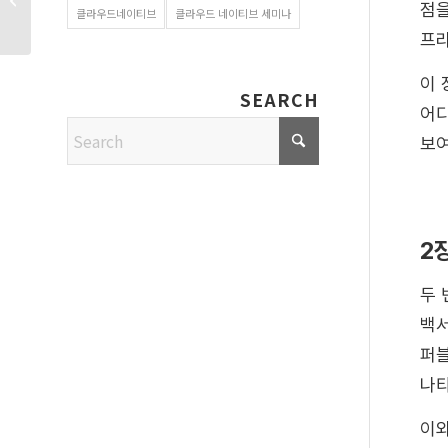
점을
클라우드네이티브
클라우드 네이티브 세미나
자동화가 답�...
프라
이 
SEARCH
어디
보여
2
두 
백
퍼블
나타
이와