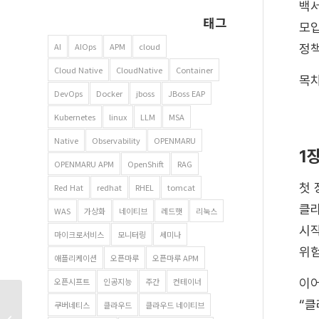
백서
태그
모입
AI
AIOps
APM
cloud
정책
Cloud Native
CloudNative
Container
목차
DevOps
Docker
jboss
JBoss EAP
Kubernetes
linux
LLM
MSA
Native
Observability
OPENMARU
1
OPENMARU APM
OpenShift
RAG
첫 
Red Hat
redhat
RHEL
tomcat
클라
WAS
가상화
네이티브
레드햇
리눅스
시작
마이크로서비스
모니터링
세미나
위험
애플리케이션
오픈마루
오픈마루 APM
이어
오픈시프트
인공지능
주간
컨테이너
“클
국가행정망 마비 사태가
쿠버네티스
클라우드
클라우드 네이티브
남긴 교훈: IT 운영