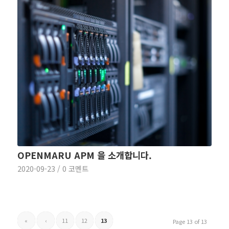
OPENMARU APM 을 소개합니다.
2020-09-23
/
0 코멘트
«
‹
11
12
13
Page 13 of 13