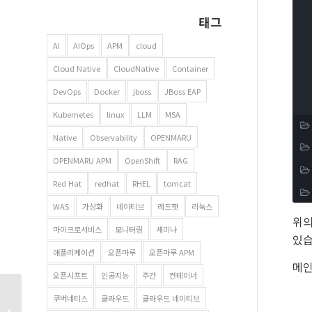
태그
AI
AIOps
APM
cloud
Cloud Native
CloudNative
Container
DevOps
Docker
jboss
JBoss EAP
Kubernetes
linux
LLM
MSA
Native
Observability
OPENMARU
OPENMARU APM
OpenShift
RAG
Red Hat
redhat
RHEL
tomcat
WAS
가상화
네이티브
레드햇
리눅스
위의
마이크로서비스
모니터링
세미나
있습
애플리케이션
오픈마루
오픈마루 APM
메인
오픈시프트
인공지능
주간
컨테이너
쿠버네티스
클라우드
클라우드 네이티브
APM 이 왜 필요할까요?