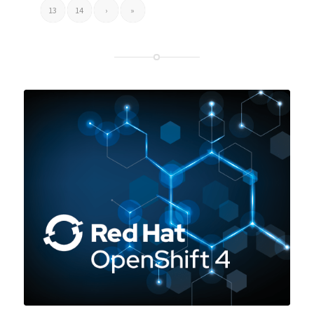
13
14
›
»