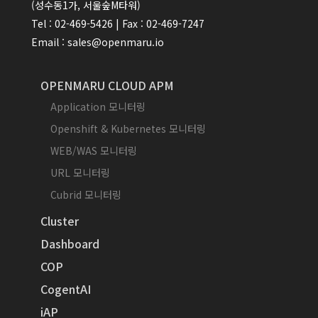
(성수동1가, 서울숲M타워)
Tel : 02-469-5426 | Fax : 02-469-7247
Email : sales@openmaru.io
OPENMARU CLOUD APM
Application 모니터링
Openshift & Kubernetes 모니터링
WEB/WAS 모니터링
URL 모니터링
Cubrid 모니터링
Cluster
Dashboard
COP
CogentAI
iAP