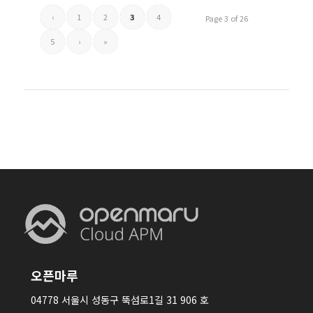
‹
1
2
3
4
Page 3 of 26
5
›
»
오픈마루
04778 서울시 성동구 뚝섬로1길 31 906 호