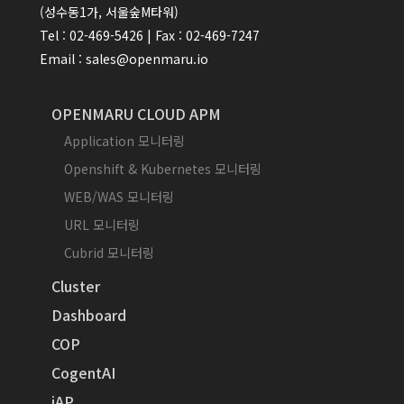
(성수동1가, 서울숲M타워)
Tel : 02-469-5426 | Fax : 02-469-7247
Email : sales@openmaru.io
OPENMARU CLOUD APM
Application 모니터링
Openshift & Kubernetes 모니터링
WEB/WAS 모니터링
URL 모니터링
Cubrid 모니터링
Cluster
Dashboard
COP
CogentAI
iAP