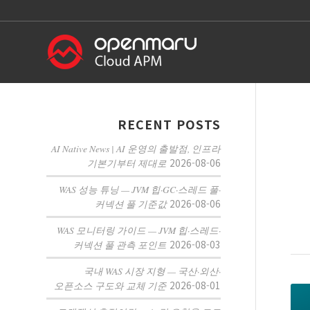
RECENT POSTS
AI Native News | AI 운영의 출발점, 인프라
2026-08-06
기본기부터 제대로
WAS 성능 튜닝 — JVM 힙·GC·스레드 풀·
2026-08-06
커넥션 풀 기준값
WAS 모니터링 가이드 — JVM 힙·스레드·
2026-08-03
커넥션 풀 관측 포인트
국내 WAS 시장 지형 — 국산·외산·
2026-08-01
오픈소스 구도와 교체 기준