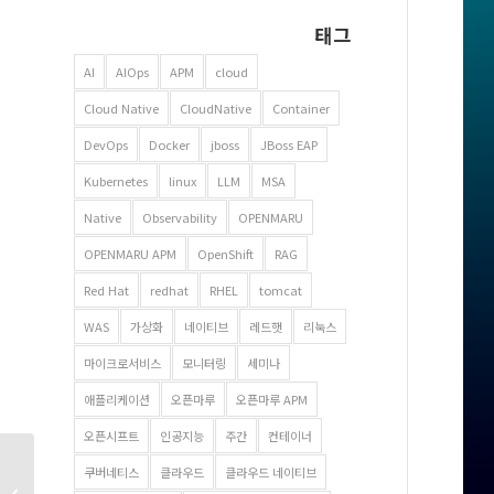
태그
AI
AIOps
APM
cloud
Cloud Native
CloudNative
Container
DevOps
Docker
jboss
JBoss EAP
Kubernetes
linux
LLM
MSA
Native
Observability
OPENMARU
OPENMARU APM
OpenShift
RAG
Red Hat
redhat
RHEL
tomcat
WAS
가상화
네이티브
레드햇
리눅스
마이크로서비스
모니터링
세미나
애플리케이션
오픈마루
오픈마루 APM
오픈시프트
인공지능
주간
컨테이너
컨테이너 와 VM의 공존 –
쿠버네티스
클라우드
클라우드 네이티브
클라우드 네이티브