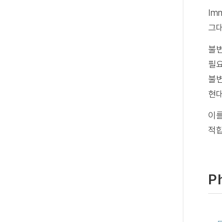
Im
그대
불변
필요
불변
현대
이를
적합
P