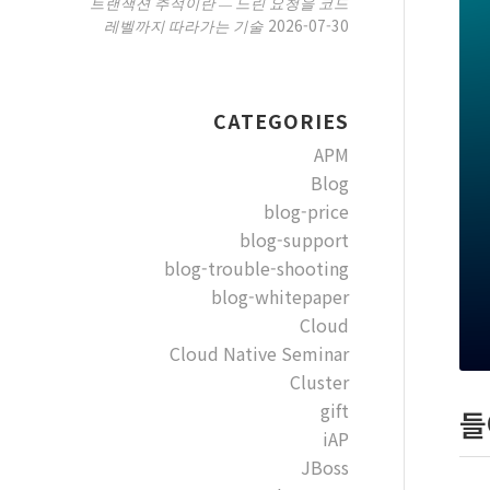
트랜잭션 추적이란 — 느린 요청을 코드
2026-07-30
레벨까지 따라가는 기술
CATEGORIES
APM
Blog
blog-price
blog-support
blog-trouble-shooting
blog-whitepaper
Cloud
Cloud Native Seminar
Cluster
gift
들
iAP
JBoss