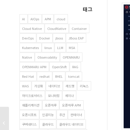
태그
AI
AIOps
APM
cloud
Cloud Native
CloudNative
Container
DevOps
Docker
jboss
JBoss EAP
Kubernetes
linux
LLM
MSA
Native
Observability
OPENMARU
OPENMARU APM
OpenShift
RAG
Red Hat
redhat
RHEL
tomcat
WAS
가상화
네이티브
레드햇
리눅스
마이크로서비스
모니터링
세미나
애플리케이션
오픈마루
오픈마루 APM
오픈시프트
인공지능
주간
컨테이너
클라우드 네이티브 무상
컨설팅 세미나 – 천안
쿠버네티스
클라우드
클라우드 네이티브
소재 지�...