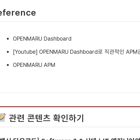
eference
OPENMARU Dashboard
[Youtube] OPENMARU Dashboard로 직관적인 A
OPENMARU APM
관련 콘텐츠 확인하기