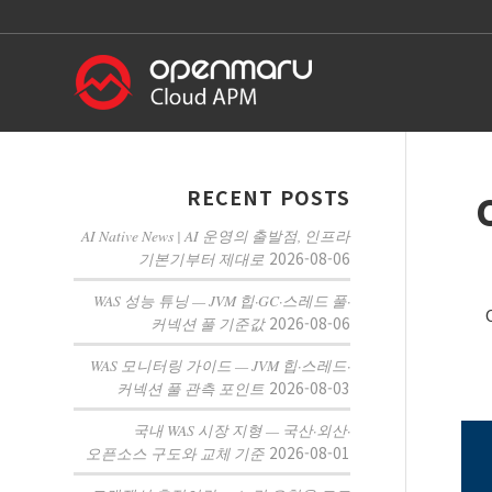
RECENT POSTS
AI Native News | AI 운영의 출발점, 인프라
2026-08-06
기본기부터 제대로
WAS 성능 튜닝 — JVM 힙·GC·스레드 풀·
2026-08-06
커넥션 풀 기준값
WAS 모니터링 가이드 — JVM 힙·스레드·
2026-08-03
커넥션 풀 관측 포인트
국내 WAS 시장 지형 — 국산·외산·
2026-08-01
오픈소스 구도와 교체 기준