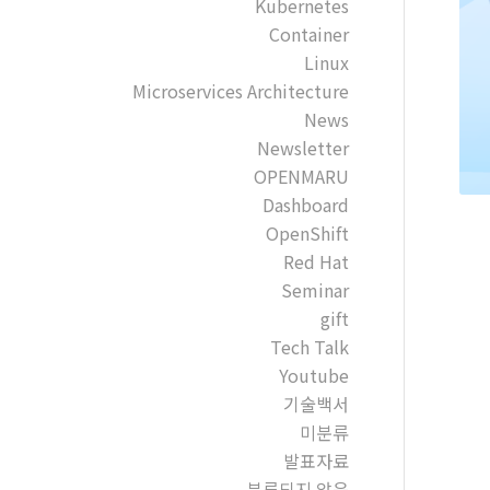
Kubernetes
Container
Linux
Microservices Architecture
News
Newsletter
OPENMARU
Dashboard
OpenShift
Red Hat
Seminar
gift
Tech Talk
Youtube
기술백서
미분류
발표자료
분류되지 않음