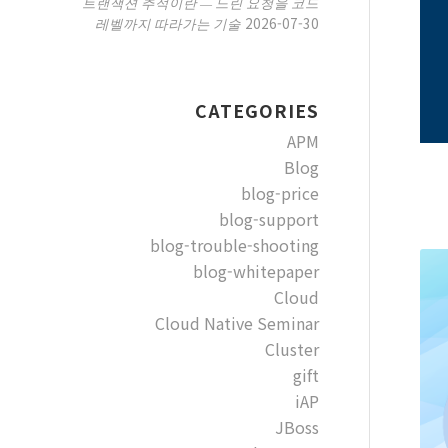
트랜잭션 추적이란 — 느린 요청을 코드
2026-07-30
레벨까지 따라가는 기술
CATEGORIES
APM
Blog
blog-price
blog-support
blog-trouble-shooting
blog-whitepaper
Cloud
Cloud Native Seminar
Cluster
gift
iAP
JBoss