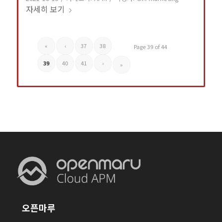
자세히 보기
«
‹
37
38
Page 39 of 44
39
40
41
›
»
오픈마루