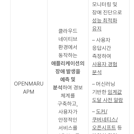
모니터링 및
장애 진단으로
성능 최적화
유지
클라우드
네이티브
– 사용자
환경에서
응답시간
동작하는
측정하여
애플리케이션의
사용자 경험
장애 발생을
분석
예측 및
OPENMARU
– 머신러닝
분석
하여 경보
APM
기반한
임계값
체계를
도달 사전 알람
구축하고,
–
도커/
사용자가
쿠버네티스/
안정적인
오픈시프트
등
서비스를